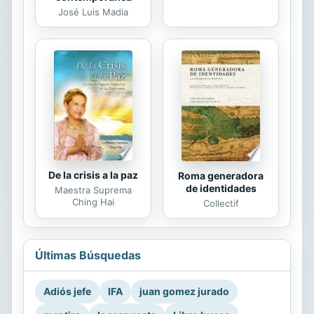
José Luis Madia
De la crisis a la paz
Roma generadora
de identidades
Maestra Suprema
Ching Hai
Collectif
Últimas Búsquedas
Adiós jefe
IFA
juan gomez jurado