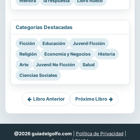
mentira
la respuesta
Libro hueco
Categorías Destacadas
Ficción
Educación
Juvenil Ficción
Religión
Economía y Negocios
Historia
Arte
Juvenil No Ficción
Salud
Ciencias Sociales
Libro Anterior
Próximo Libro
@2026 guiadelgolfo.com
|
Política de Privacidad
|