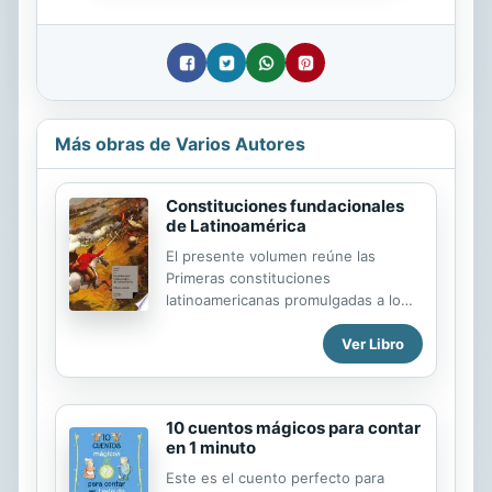
Más obras de Varios Autores
Constituciones fundacionales
de Latinoamérica
El presente volumen reúne las
Primeras constituciones
latinoamericanas promulgadas a lo
largo del siglo XIX, en su mayoría con
Ver Libro
el propósito de declarar la
Independencia nacional o el inicio de
una Guerra anticolonial.
Sucesivamente diversos territorios
10 cuentos mágicos para contar
del Continente Americano se
en 1 minuto
emanciparon de Francia, España y
Portugal y lo reflejaron en estos
Este es el cuento perfecto para