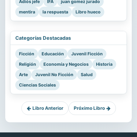
Adiós jefe
IFA
juan gomez jurado
mentira
la respuesta
Libro hueco
Categorías Destacadas
Ficción
Educación
Juvenil Ficción
Religión
Economía y Negocios
Historia
Arte
Juvenil No Ficción
Salud
Ciencias Sociales
Libro Anterior
Próximo Libro