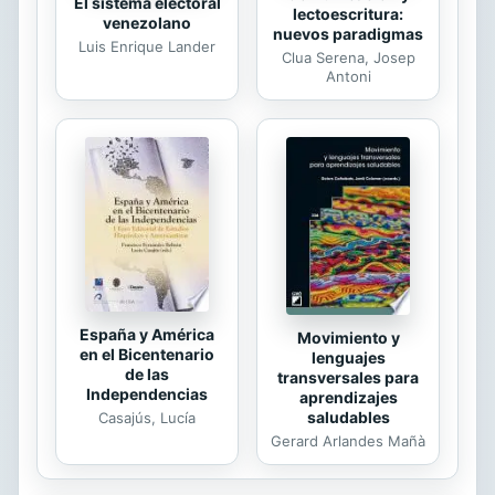
El sistema electoral
lectoescritura:
venezolano
nuevos paradigmas
Luis Enrique Lander
Clua Serena, Josep
Antoni
España y América
Movimiento y
en el Bicentenario
lenguajes
de las
transversales para
Independencias
aprendizajes
saludables
Casajús, Lucía
Gerard Arlandes Mañà