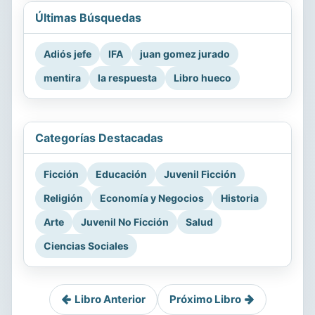
Últimas Búsquedas
Adiós jefe
IFA
juan gomez jurado
mentira
la respuesta
Libro hueco
Categorías Destacadas
Ficción
Educación
Juvenil Ficción
Religión
Economía y Negocios
Historia
Arte
Juvenil No Ficción
Salud
Ciencias Sociales
Libro Anterior
Próximo Libro