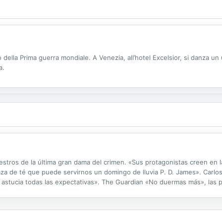
 della Prima guerra mondiale. A Venezia, all’hotel Excelsior, si danza un 
a.
estros de la última gran dama del crimen. «Sus protagonistas creen en la
aza de té que puede servirnos un domingo de lluvia P. D. James». Carlos
y astucia todas las expectativas». The Guardian «No duermas más», las 
as seis historias aquí recogidas: profesores autoritarios que reciben...