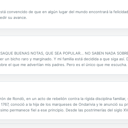
está convencido de que en algún lugar del mundo encontrará la felicid
pedir su avance.
AQUE BUENAS NOTAS, QUE SEA POPULAR... NO SABEN NADA SOBRE MÍ
r un bicho raro y marginado. Y mi familia está decidida a que siga así. 
obre el que me advertían mis padres. Pero es el único que me escucha. 
y cada caricia son algo prohibido. PERO ¿Y SI ENCONTRAR TU DESTINO
 de Rondò, en un acto de rebelión contra la rígida disciplina familiar, 
 1767, conoció a la hija de los marqueses de Ondarivia y le anunció su p
imo permanece fiel a ese principio. Desde las postrimerías del siglo XVII
o en las invasiones napoleónicas, pero sin abandonar...