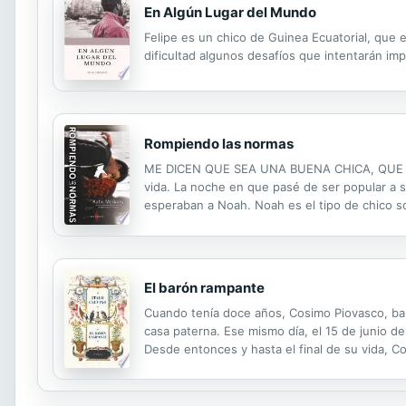
En Algún Lugar del Mundo
Felipe es un chico de Guinea Ecuatorial, que 
dificultad algunos desafíos que intentarán im
Rompiendo las normas
ME DICEN QUE SEA UNA BUENA CHICA, QUE S
vida. La noche en que pasé de ser popular a se
esperaban a Noah. Noah es el tipo de chico s
la verdad. Sé que cada beso, cada promesa 
El barón rampante
Cuando tenía doce años, Cosimo Piovasco, barón
casa paterna. Ese mismo día, el 15 de junio de
Desde entonces y hasta el final de su vida, Cos
participa tanto en la Revolución francesa com