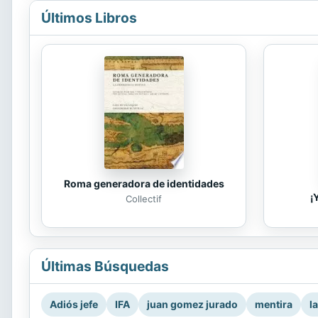
Últimos Libros
Roma generadora de identidades
¡
Collectif
Últimas Búsquedas
Adiós jefe
IFA
juan gomez jurado
mentira
l