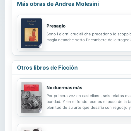
Más obras de Andrea Molesini
Presagio
Sono i giorni cruciali che precedono lo scoppio
magia neanche sotto l’incombere della tragedi
Otros libros de Ficción
No duermas más
Por primera vez en castellano, seis relatos ma
bondad. Y en el fondo, ese es el poso de la t
plenitud de su arte que desafía con regocijo 
podrían aplicarse también a los personajes de l