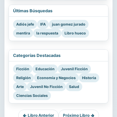
Últimas Búsquedas
Adiós jefe
IFA
juan gomez jurado
mentira
la respuesta
Libro hueco
Categorías Destacadas
Ficción
Educación
Juvenil Ficción
Religión
Economía y Negocios
Historia
Arte
Juvenil No Ficción
Salud
Ciencias Sociales
Libro Anterior
Próximo Libro