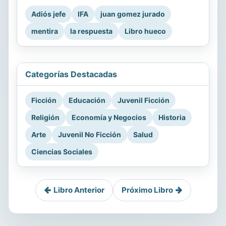
Adiós jefe
IFA
juan gomez jurado
mentira
la respuesta
Libro hueco
Categorías Destacadas
Ficción
Educación
Juvenil Ficción
Religión
Economía y Negocios
Historia
Arte
Juvenil No Ficción
Salud
Ciencias Sociales
Libro Anterior
Próximo Libro