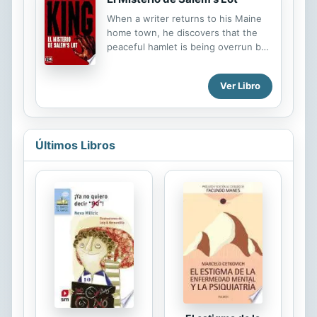
interesada por el solitario
When a writer returns to his Maine
antropólogo Alaric Lydgate. Al
home town, he discovers that the
enredo amoroso se añadirán los
peaceful hamlet is being overrun by
tejemanejes de los compañeros de
vampires, and sets out to curb this
Deirdre y la competitividad que
ancient evil before it can spread.
existe entre ellos por ganar una
Ver Libro
prestigiosa beca de investigación.
Últimos Libros