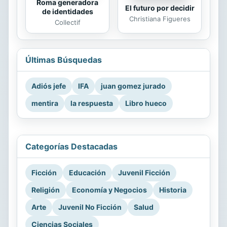
Roma generadora
El futuro por decidir
de identidades
Christiana Figueres
Collectif
Últimas Búsquedas
Adiós jefe
IFA
juan gomez jurado
mentira
la respuesta
Libro hueco
Categorías Destacadas
Ficción
Educación
Juvenil Ficción
Religión
Economía y Negocios
Historia
Arte
Juvenil No Ficción
Salud
Ciencias Sociales