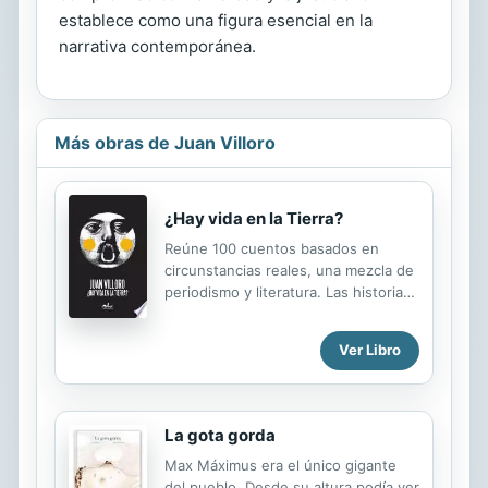
establece como una figura esencial en la
narrativa contemporánea.
Más obras de Juan Villoro
¿Hay vida en la Tierra?
Reúne 100 cuentos basados en
circunstancias reales, una mezcla de
periodismo y literatura. Las historias
han sido extraídas del mundo de los
hechos gracias a la mirada subjetiva
Ver Libro
de un testigo. Villoro parte del
siguiente principio: la realidad ocurre
en forma tumultuosa, abigarrada,
muchas veces incomprensible y sus
La gota gorda
"relatos" corren el riesgo de
Max Máximus era el único gigante
perderse o no advertirse. La función
del pueblo. Desde su altura podía ver