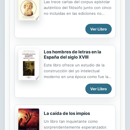
Las trece cartas del corpus epistolar
desafío mayúsculo de pedir un
auténtico del filósofo junto con cinco
capuchino y diseña un episodio de
no incluidas en las ediciones no
Los Simpson en el Distrito Federal....
habituales.
Ver Libro
Los hombres de letras en la
España del siglo XVIII
Este libro ofrece un estudio de la
construcción del yo intelectual
moderno en una época como fue la
del siglo XVIII, marcada por los
cambios que dieron pie a nuestro
Ver Libro
tiempo. Pobres diablos clandestinos,
traductores, zurcidores de sátiras,
periodistas, escritores públicos,
plagiarios, literatas, intelectuales
La caída de los impíos
cortesanos y respetables eruditos,
Un libro tan inquietante como
que a veces no lo eran tanto, tienen
sorprendentemente esperanzador.
espacio en estas páginas. Un