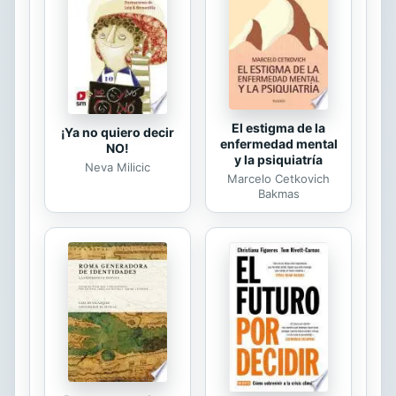
aquello que Nietzsche pedía para
apreciar la melodía de la existencia:
estar permanentemente atentos....
El estigma de la
¡Ya no quiero decir
enfermedad mental
NO!
y la psiquiatría
Neva Milicic
Marcelo Cetkovich
Bakmas