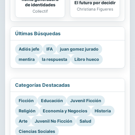
El futuro por decidir
de identidades
Christiana Figueres
Collectif
Últimas Búsquedas
Adiós jefe
IFA
juan gomez jurado
mentira
la respuesta
Libro hueco
Categorías Destacadas
Ficción
Educación
Juvenil Ficción
Religión
Economía y Negocios
Historia
Arte
Juvenil No Ficción
Salud
Ciencias Sociales