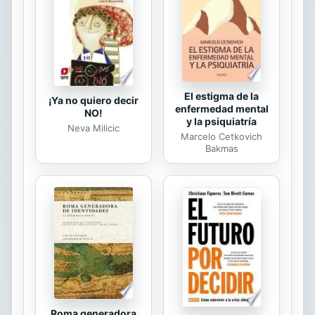
experiencias, envuelta en un espiral
de confusas situaciones que
pondrán a prueba su Valentía, y...
El estigma de la
¡Ya no quiero decir
enfermedad mental
NO!
y la psiquiatría
Neva Milicic
Marcelo Cetkovich
Bakmas
Roma generadora