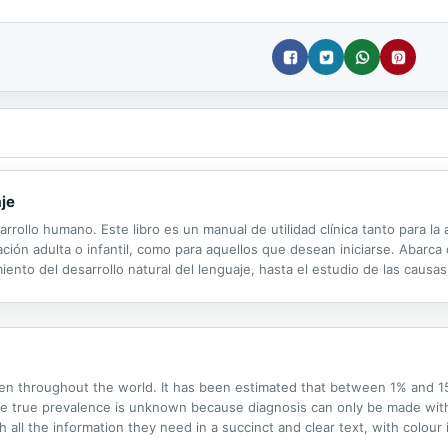
aje
arrollo humano. Este libro es un manual de utilidad clínica tanto para la
ción adulta o infantil, como para aquellos que desean iniciarse. Abarca d
iento del desarrollo natural del lenguaje, hasta el estudio de las causas,
rcionará al lector herramientas para un adecuado...
n throughout the world. It has been estimated that between 1% and 
 the true prevalence is unknown because diagnosis can only be made wit
th all the information they need in a succinct and clear text, with colour
al treatment; and surgical treatment.