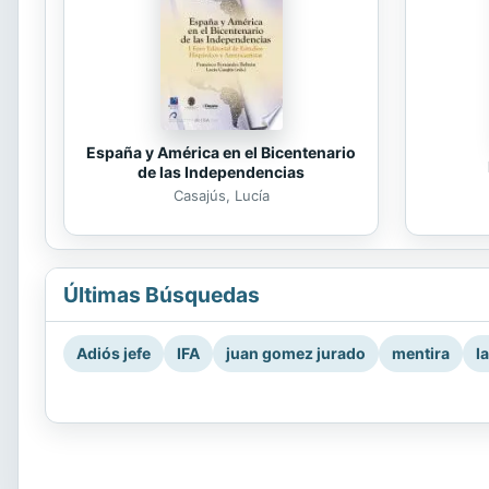
España y América en el Bicentenario
de las Independencias
Casajús, Lucía
Últimas Búsquedas
Adiós jefe
IFA
juan gomez jurado
mentira
l