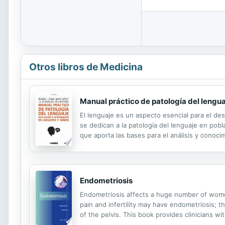
Otros libros de Medicina
Manual práctico de patología del lengu
El lenguaje es un aspecto esencial para el des
se dedican a la patología del lenguaje en pobla
que aporta las bases para el análisis y conocim
distintos síndromes afásicos. La lectura propo
Endometriosis
Endometriosis affects a huge number of wome
pain and infertility may have endometriosis;
of the pelvis. This book provides clinicians wi
and aetiology; diagnosis; investigation; medic