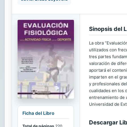
Sinopsis del L
La obra “Evaluación
utilizados con fre
tres partes fundam
valoración de dife
aportará el conteni
imparten en el grad
y profesionales del
cualidades en los d
entrenamiento de u
Universidad de Ex
Ficha del Libro
Descargar Li
Total de páginas
220