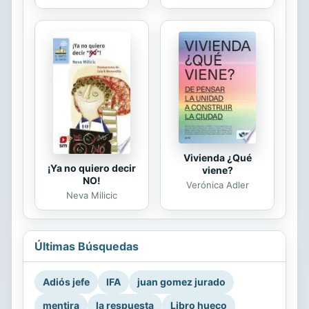
Vivienda ¿Qué
¡Ya no quiero decir
viene?
NO!
Verónica Adler
Neva Milicic
Últimas Búsquedas
Adiós jefe
IFA
juan gomez jurado
mentira
la respuesta
Libro hueco