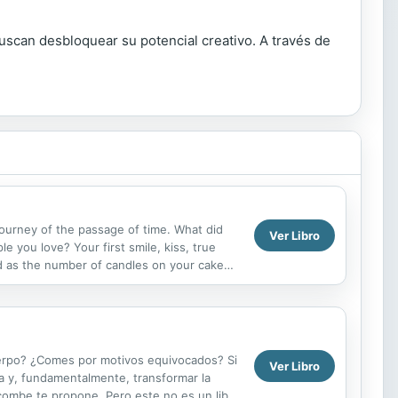
buscan desbloquear su potencial creativo. A través de
journey of the passage of time. What did
Ver Libro
 you love? Your first smile, kiss, true
d as the number of candles on your cake
the course ...
uerpo? ¿Comes por motivos equivocados? Si
Ver Libro
da y, fundamentalmente, transformar la
combe te propone. Pero este no es un libro