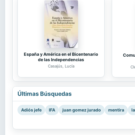
España y América en el Bicentenario
Comun
de las Independencias
Casajús, Lucía
Cl
Últimas Búsquedas
Adiós jefe
IFA
juan gomez jurado
mentira
l