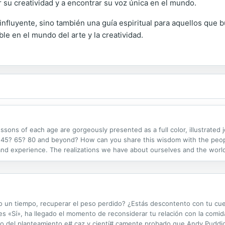
 su creatividad y a encontrar su voz única en el mundo.
nfluyente, sino también una guía espiritual para aquellos que 
le en el mundo del arte y la creatividad.
sons of each age are gorgeously presented as a full color, illustrated 
t 45? 65? 80 and beyond? How can you share this wisdom with the people
nd experience. The realizations we have about ourselves and the worl
autiful fully illustrated book, you’ll follow, page by page, year by year, 
do un tiempo, recuperar el peso perdido? ¿Estás descontento con tu c
es «Sí», ha llegado el momento de reconsiderar tu relación con la comi
no del planteamiento e# caz y cientí# camente probado que Andy Puddi