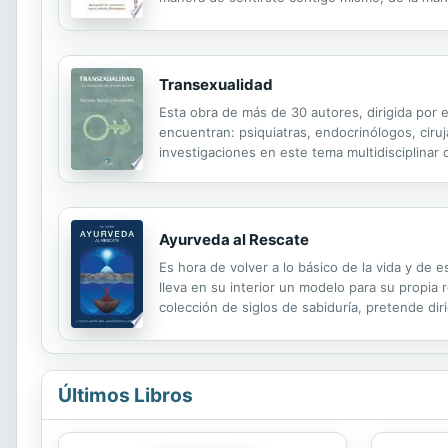
más sobre dietas, es una propuesta totalmente 
Transexualidad
Esta obra de más de 30 autores, dirigida por 
encuentran: psiquiatras, endocrinólogos, ciruj
investigaciones en este tema multidisciplinar
estados intersexuales. El transexualismo, una
Ayurveda al Rescate
Es hora de volver a lo básico de la vida y de 
lleva en su interior un modelo para su propia
colección de siglos de sabiduría, pretende diri
fuerza del cuerpo, la claridad de la mente y l
Últimos Libros