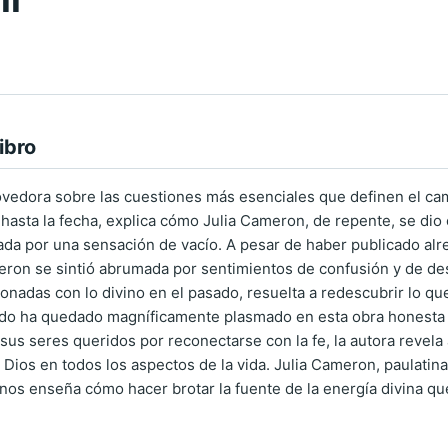
ibro
vedora sobre las cuestiones más esenciales que definen el cami
a hasta la fecha, explica cómo Julia Cameron, de repente, se dio
ada por una sensación de vacío. A pesar de haber publicado alred
ameron se sintió abrumada por sentimientos de confusión y de d
onadas con lo divino en el pasado, resuelta a redescubrir lo que 
ltado ha quedado magníficamente plasmado en esta obra honesta e
us seres queridos por reconectarse con la fe, la autora revela a
n Dios en todos los aspectos de la vida. Julia Cameron, paulatinam
 nos enseña cómo hacer brotar la fuente de la energía divina qu