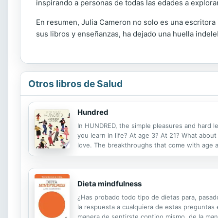
inspirando a personas de todas las edades a explorar
En resumen, Julia Cameron no solo es una escritora i
sus libros y enseñanzas, ha dejado una huella indeleb
Otros libros de Salud
Hundred
In HUNDRED, the simple pleasures and hard les
you learn in life? At age 3? At 21? What abou
love. The breakthroughs that come with age a
creeps up. There is so much to learn. In this be
Dieta mindfulness
¿Has probado todo tipo de dietas para, pasa
la respuesta a cualquiera de estas preguntas 
manera de sentirste contigo mismo, de la ma