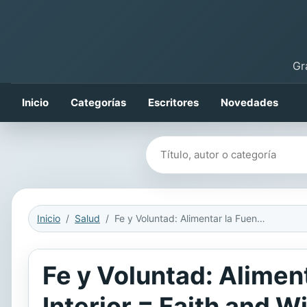
Gr
Inicio
Categorías
Escritores
Novedades
Buscar libros
Inicio
Salud
Fe y Voluntad: Alimentar la Fuente de Energia Divina Que Hay en Tu Interior = Faith and Will
Fe y Voluntad: Alimen
Interior = Faith and Wi