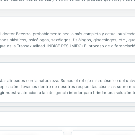
diferente. Sin obviar a los especialistas en medicina y en nutrición, el 
el doctor Becerra, probablemente sea la más completa y actual publicada
anos plásticos, psicólogos, sexólogos, fisiólogos, ginecólogos, etc., q
 que es la Transexualidad. INDICE RESUMIDO: El proceso de diferenciació
 forma de intersexo. Aproximación epidemiológica a los trastornos de id
estar alineados con la naturaleza. Somos el reflejo microcósmico del uni
 replicación, llevamos dentro de nosotros respuestas cósmicas sobre nu
gir nuestra atención a la inteligencia interior para brindar una solución 
a libertad del espíritu. Esto es Ayurveda para el mundo moderno:...