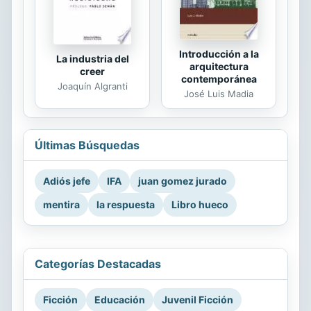
Introducción a la
La industria del
arquitectura
creer
contemporánea
Joaquín Algranti
José Luis Madia
Últimas Búsquedas
Adiós jefe
IFA
juan gomez jurado
mentira
la respuesta
Libro hueco
Categorías Destacadas
Ficción
Educación
Juvenil Ficción