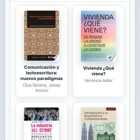
igualdad de oportunidades en las
sociedades contemporáneas, han
sido estudiados por diversos autores
en esta obra.
Comunicación y
Vivienda ¿Qué
lectoescritura:
viene?
nuevos paradigmas
Verónica Adler
Clua Serena, Josep
Antoni