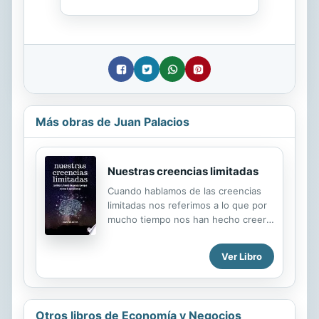
Más obras de Juan Palacios
Nuestras creencias limitadas
Cuando hablamos de las creencias
limitadas nos referimos a lo que por
mucho tiempo nos han hecho creer y
que se nos ha quedado muy grabado
en nuestra mente subconsciente, a
Ver Libro
que no podemos llegar más allá de lo
que alcanzamos a percibir a través
de nuestra mirada. En muchos casos,
esa puede ser la razón por la que
Otros libros de Economía y Negocios
nos es difícil alcanzar nuestros