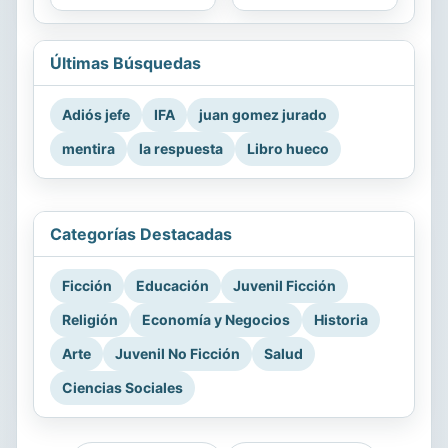
Últimas Búsquedas
Adiós jefe
IFA
juan gomez jurado
mentira
la respuesta
Libro hueco
Categorías Destacadas
Ficción
Educación
Juvenil Ficción
Religión
Economía y Negocios
Historia
Arte
Juvenil No Ficción
Salud
Ciencias Sociales