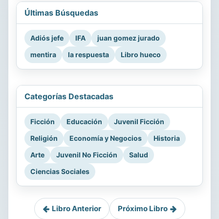
Últimas Búsquedas
Adiós jefe
IFA
juan gomez jurado
mentira
la respuesta
Libro hueco
Categorías Destacadas
Ficción
Educación
Juvenil Ficción
Religión
Economía y Negocios
Historia
Arte
Juvenil No Ficción
Salud
Ciencias Sociales
Libro Anterior
Próximo Libro