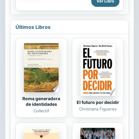
Ver Libro
the rest of his family.
narrativo y filosófico a través del
universo de la humanidad. Antoine
de Saint-Exupéry nos dejó la...
Últimos Libros
Roma generadora
El futuro por decidir
de identidades
Christiana Figueres
Collectif