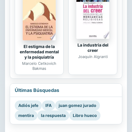
La industria del
El estigma de la
creer
enfermedad mental
Joaquín Algranti
y la psiquiatría
Marcelo Cetkovich
Bakmas
Últimas Búsquedas
Adiós jefe
IFA
juan gomez jurado
mentira
la respuesta
Libro hueco