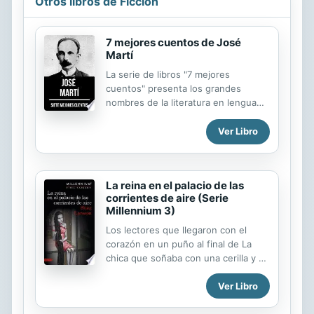
Otros libros de Ficción
7 mejores cuentos de José
Martí
La serie de libros "7 mejores
cuentos" presenta los grandes
nombres de la literatura en lengua
española. En este volumen traemos
a José Martí, escritor y politico
Ver Libro
cubano. Martí tuvo gran participación
en la guerra de independencia de
Cuba, además de haber iniciado el
La reina en el palacio de las
movimiento modernista en la
corrientes de aire (Serie
literatura de ese país. Este libro
Millennium 3)
contiene los siguientes cuentos: - El
Padre las Casas. - Las ruinas índias. -
Los lectores que llegaron con el
Nené traviesa. - La exposición de
corazón en un puño al final de La
París. - Bebé y el señor don
chica que soñaba con una cerilla y un
Pomposo. - La historia del hombre,
bidón de gasolina quizás prefieran
contada por sus casas. - La muñeca
Ver Libro
no seguir leyendo estas líneas y
negra.
descubrir por sí mismos cómo sigue
la serie y, sobre todo, qué le sucede