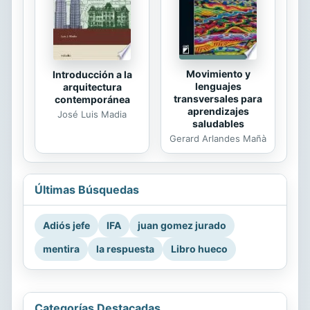
Movimiento y
Introducción a la
lenguajes
arquitectura
transversales para
contemporánea
aprendizajes
José Luis Madia
saludables
Gerard Arlandes Mañà
Últimas Búsquedas
Adiós jefe
IFA
juan gomez jurado
mentira
la respuesta
Libro hueco
Categorías Destacadas