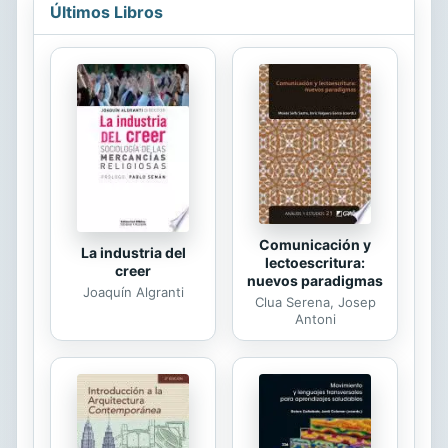
interior, el ansia de trascendencia y
Últimos Libros
de plenitud (que toma aquí como vía
a San Francisco de Asís y que más
tarde habría de plasmarse en obras
como Siddhartha), la comunión con la
naturaleza enfrentada a la
artificialidad de las relaciones
sociales, la persecución por veces
desesperada de una respuesta al
sentido de la...
Comunicación y
La industria del
lectoescritura:
creer
nuevos paradigmas
Joaquín Algranti
Clua Serena, Josep
Antoni