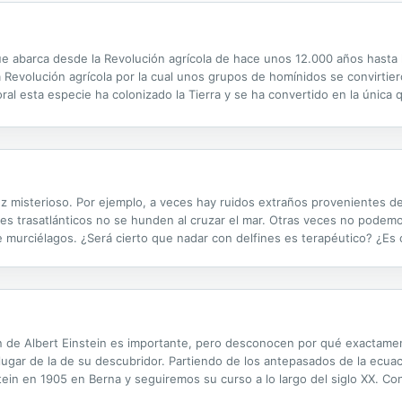
que abarca desde la Revolución agrícola de hace unos 12.000 años hasta l
 Revolución agrícola por la cual unos grupos de homínidos se convirtie
l esta especie ha colonizado la Tierra y se ha convertido en la única 
do el arsenal atómico o, afrontando problemas éticos más graves si cab
ez misterioso. Por ejemplo, a veces hay ruidos extraños provenientes de 
 trasatlánticos no se hunden al cruzar el mar. Otras veces no podemo
 murciélagos. ¿Será cierto que nadar con delfines es terapéutico? ¿Es 
 vaso totalmente lleno si le agregamos hielo? ¿Por qué se nos tapan los 
 de Albert Einstein es importante, pero desconocen por qué exactamen
 lugar de la de su descubridor. Partiendo de los antepasados de la ecua
tein en 1905 en Berna y seguiremos su curso a lo largo del siglo XX. C
endentales consecuencias, como la bomba atómica, el láser, Internet o la.