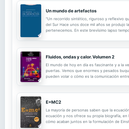
Un mundo de artefactos
"Un recorrido sintético, riguroso y reflexivo 
del Sur Hace unos doce mil años se produjo la
pertenecemos. En este brevísimo lapso tempora
unos segundos puede suprimir la especie usan
Fluidos, ondas y calor. Volumen 2
El mundo de hoy en día es fascinante y a la v
puertas. Vemos que enormes y pesados buques
pueden volar o cómo es la comunicación entre
refrigerador? ¿Se derramará el refresco de un
E=MC2
La mayoría de personas saben que la ecuación
ecuación y nos ofrece su propia biografía, en
cómo acaban juntos en la formulación de Eins
desarrollaron el trabajo del físico y sus trasc