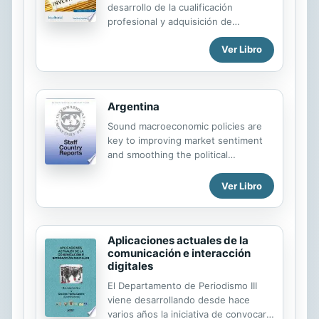
desarrollo de la cualificación
profesional y adquisición de
certificados de profesionalidad.
Ver Libro
Manual imprescindible para la
formación y la capacitación, que se
basa en los principios de la
cualificación y dinamización del
Argentina
conocimiento, como premisas para la
mejora de la empleabilidad y eficacia
Sound macroeconomic policies are
para el desempeño del trabajo.
key to improving market sentiment
and smoothing the political
transition. Implementation of
structural reforms has been
Ver Libro
disappointing. The introduction of a
further stay on mortgage
foreclosures sends a highly negative
Aplicaciones actuales de la
signal about the protection of
comunicación e interacción
creditor rights. Continuation of a
digitales
prudent fiscal policy will be the first
challenge for the new administration.
El Departamento de Periodismo III
A cautious easing of monetary policy
viene desarrollando desde hace
appears warranted given recent
varios años la iniciativa de convocar a