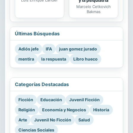
y la psiquiatría
Marcelo Cetkovich
Bakmas
Últimas Búsquedas
Adiós jefe
IFA
juan gomez jurado
mentira
la respuesta
Libro hueco
Categorías Destacadas
Ficción
Educación
Juvenil Ficción
Religión
Economía y Negocios
Historia
Arte
Juvenil No Ficción
Salud
Ciencias Sociales