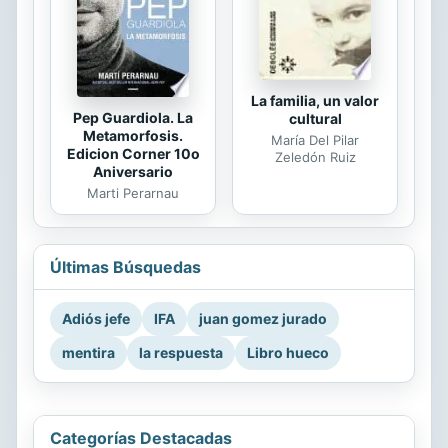
La familia, un valor
Pep Guardiola. La
cultural
Metamorfosis.
María Del Pilar
Edicion Corner 10o
Zeledón Ruiz
Aniversario
Marti Perarnau
Últimas Búsquedas
Adiós jefe
IFA
juan gomez jurado
mentira
la respuesta
Libro hueco
Categorías Destacadas