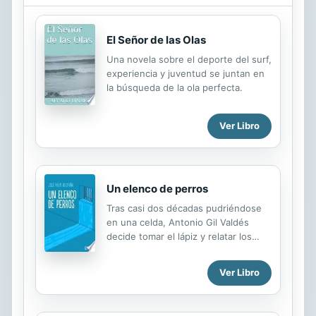
El Señor de las Olas
Una novela sobre el deporte del surf,
experiencia y juventud se juntan en
la búsqueda de la ola perfecta.
Ver Libro
Un elenco de perros
Tras casi dos décadas pudriéndose
en una celda, Antonio Gil Valdés
decide tomar el lápiz y relatar los
motivos que lo llevaron a ser
encarcelado en 1956. Con un
Ver Libro
lenguaje ágil y, en ocasiones, soez y
estrambótico, el narrador nos
sumerge en un Madrid, y un país,