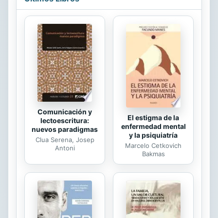
resulta ser algo que ninguno de los
dos vio venir. Su naturaleza inocente
y su pasado la hacen desconfiar de
apegarse a Max. La pareja pasa por
muchos altibajos a medida que la
vida se interpone en el camino para
convertirse en la familia que Max
anhela. Se cree que las vidas se
pierden y los...
Comunicación y
El estigma de la
lectoescritura:
enfermedad mental
nuevos paradigmas
y la psiquiatría
Clua Serena, Josep
Marcelo Cetkovich
Antoni
Bakmas