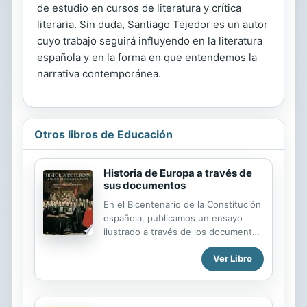
de estudio en cursos de literatura y crítica
literaria. Sin duda, Santiago Tejedor es un autor
cuyo trabajo seguirá influyendo en la literatura
española y en la forma en que entendemos la
narrativa contemporánea.
Otros libros de Educación
Historia de Europa a través de
sus documentos
En el Bicentenario de la Constitución
española, publicamos un ensayo
ilustrado a través de los documentos
que han cambiado el curso de la
Ver Libro
historia de Europa. El nacimiento y
desarrollo de Europa como
comunidad política nos invita a
realizar un viaje por el tiempo que