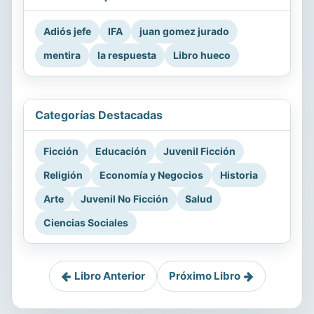
Adiós jefe
IFA
juan gomez jurado
mentira
la respuesta
Libro hueco
Categorías Destacadas
Ficción
Educación
Juvenil Ficción
Religión
Economía y Negocios
Historia
Arte
Juvenil No Ficción
Salud
Ciencias Sociales
Libro Anterior
Próximo Libro