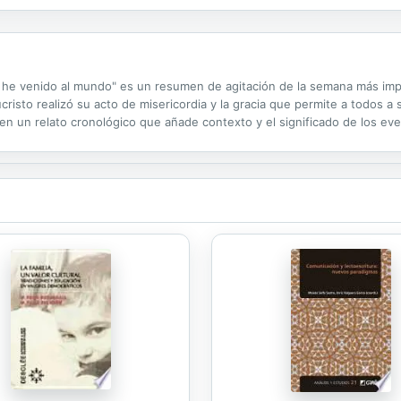
to he venido al mundo" es un resumen de agitación de la semana más impo
isto realizó su acto de misericordia y la gracia que permite a todos a 
 en un relato cronológico que añade contexto y el significado de los ev
titudes que gritaban "¡Hosanna!" Pero una semana más tarde, esas mism