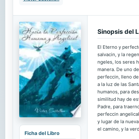
Sinopsis del L
El Eterno y perfect
salvacin, y la rege
ngeles, los seres 
manera. De uno de s
perfeccin, lleno d
a la luz de las San
humanos, para deso
similitud hay de es
Padre, para traern
perfeccin angelical
y lugar de la nueva
el camino, y la ver
Ficha del Libro