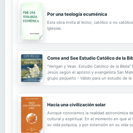
Por una teología ecuménica
Esta obra invita al lector, católico o no catól
Iglesias.
Come and See Estudio Católico de la Bi
"Vengan y Vean. Estudio Católico de la Biblia"
Jesús según el apóstol y evangelista San Mateo
grupo pequeño - Válido para un estudio de la
Reino de los Cielos está cerca" (Mateo 4,17)
Hacia una civilización solar
Aunque conocemos la realidad astronómica del
cultural y espiritual. En el momento en que e
su vida psíquica, y por extensión en su vida s
hasta el punto de extender nuestra concienci