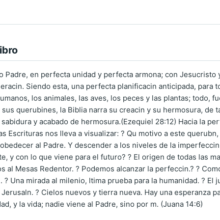
ibro
o Padre, en perfecta unidad y perfecta armona; con Jesucristo y e
neracin. Siendo esta, una perfecta planificacin anticipada, para t
humanos, los animales, las aves, los peces y las plantas; todo,
us querubines, la Biblia narra su creacin y su hermosura, de tal
e sabidura y acabado de hermosura.(Ezequiel 28:12) Hacia la pe
tas Escrituras nos lleva a visualizar: ? Qu motivo a este querubn
bedecer al Padre. Y descender a los niveles de la imperfeccin.
te, y con lo que viene para el futuro? ? El origen de todas las mal
os al Mesas Redentor. ? Podemos alcanzar la perfeccin.? ? Como
. ? Una mirada al milenio, ltima prueba para la humanidad. ? El ju
 Jerusaln. ? Cielos nuevos y tierra nueva. Hay una esperanza par
dad, y la vida; nadie viene al Padre, sino por m. (Juana 14:6)