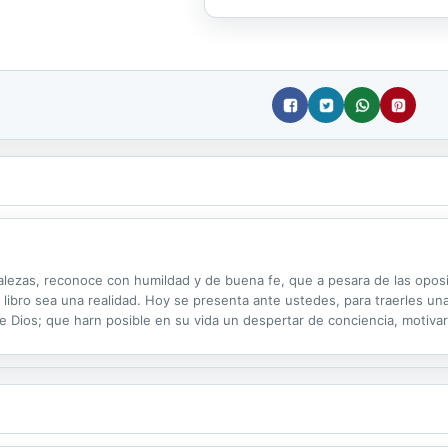
alezas, reconoce con humildad y de buena fe, que a pesara de las oposi
e libro sea una realidad. Hoy se presenta ante ustedes, para traerles u
e Dios; que harn posible en su vida un despertar de conciencia, motivar
eje quitar por ningn demonio. En esta obra encontrara lo siguiente: a) C