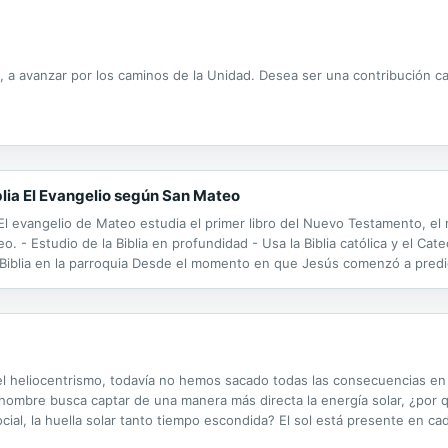
ico, a avanzar por los caminos de la Unidad. Desea ser una contribución c
blia El Evangelio según San Mateo
 El evangelio de Mateo estudia el primer libro del Nuevo Testamento, el r
. - Estudio de la Biblia en profundidad - Usa la Biblia católica y el Ca
 Biblia en la parroquia Desde el momento en que Jesús comenzó a predic
 heliocentrismo, todavía no hemos sacado todas las consecuencias en el
l hombre busca captar de una manera más directa la energía solar, ¿por 
ocial, la huella solar tanto tiempo escondida? El sol está presente en 
a a una visión planetaria de los problemas humanos.