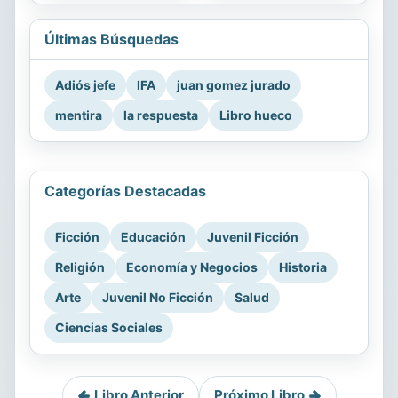
Últimas Búsquedas
Adiós jefe
IFA
juan gomez jurado
mentira
la respuesta
Libro hueco
Categorías Destacadas
Ficción
Educación
Juvenil Ficción
Religión
Economía y Negocios
Historia
Arte
Juvenil No Ficción
Salud
Ciencias Sociales
Libro Anterior
Próximo Libro