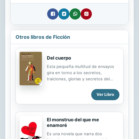
Otros libros de Ficción
Del cuerpo
Esta pequeña multitud de ensayos
gira en torno a los secretos,
traiciones, glorias y secretos del
cuerpo humano pero también sobre
lo que, en opinión de Mauricio Ortiz,
Ver Libro
parece emanar de él: alma, memoria,
recuerdos, fantasmas, o el inasible
sentido de la vida. La presente es
una segunda edición revisada, "con
El monstruo del que me
las fuerzas restauradas" y epilogada
enamoré
por el autor.
Es una novela que narra dos