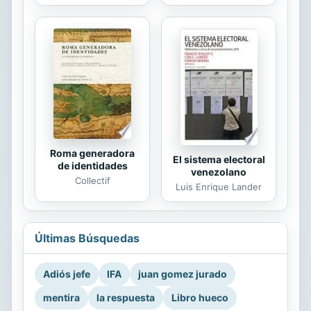
Roma generadora
El sistema electoral
de identidades
venezolano
Collectif
Luis Enrique Lander
Últimas Búsquedas
Adiós jefe
IFA
juan gomez jurado
mentira
la respuesta
Libro hueco