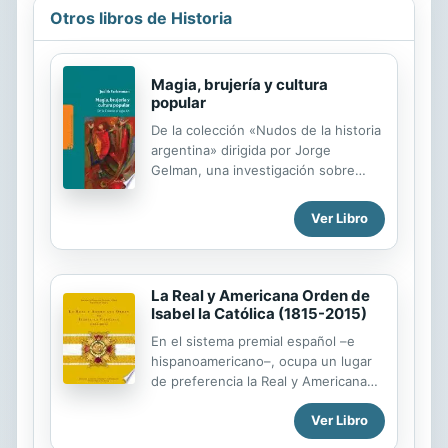
Otros libros de Historia
Magia, brujería y cultura
popular
De la colección «Nudos de la historia
argentina» dirigida por Jorge
Gelman, una investigación sobre
magia y hechicería desde tiempos de
la conquista.
Ver Libro
La Real y Americana Orden de
Isabel la Católica (1815-2015)
En el sistema premial español –e
hispanoamericano–, ocupa un lugar
de preferencia la Real y Americana
Orden de Isabel la Católica,
Ver Libro
establecida el 24 de marzo de 1815,
en plena crisis de la independencia