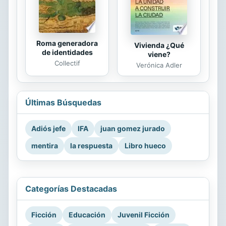
Roma generadora
Vivienda ¿Qué
de identidades
viene?
Collectif
Verónica Adler
Últimas Búsquedas
Adiós jefe
IFA
juan gomez jurado
mentira
la respuesta
Libro hueco
Categorías Destacadas
Ficción
Educación
Juvenil Ficción