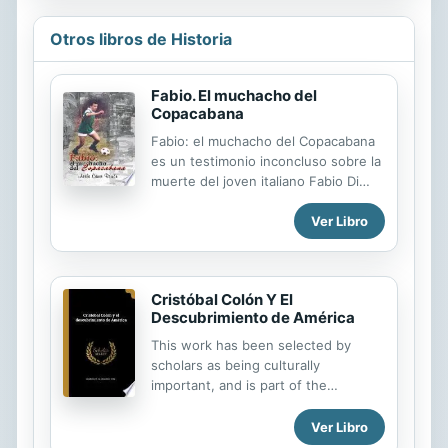
Otros libros de Historia
Fabio. El muchacho del
Copacabana
Fabio: el muchacho del Copacabana
es un testimonio inconcluso sobre la
muerte del joven italiano Fabio Di
Celmo. El nombre del hijo más
Ver Libro
pequeño de Giustino y de Ora, se
escribió en las páginas de todos los
periódicos y se pronunció, una y otra
vez, en los eventos y foros
Cristóbal Colón Y El
internacionales. Pero, ¿qué sabemos
Descubrimiento de América
en realidad sobre Fabio Di Celmo?
¿Cómo era este hombre que perdió
This work has been selected by
la vida con solo 32 años? ¿Qué
scholars as being culturally
recuerdos impulsan el homenaje de
important, and is part of the
sus amigos y compañeros de
knowledge base of civilization as we
equipo? ¿Qué significa Cuba en la
know it. This work was reproduced
Ver Libro
vida del prometedor empresario
from the original artifact, and