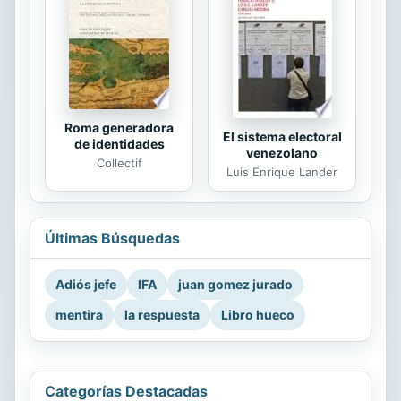
Roma generadora
El sistema electoral
de identidades
venezolano
Collectif
Luis Enrique Lander
Últimas Búsquedas
Adiós jefe
IFA
juan gomez jurado
mentira
la respuesta
Libro hueco
Categorías Destacadas