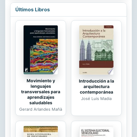
horizonte, las ideas politicas que se
Últimos Libros
fueron formando desde mediados
del siglo XVIII hasta la penultima
decada del ochocientos. Alberdi y
Sarmiento interrogan ese horizonte
para arrancar el principio de
legitimidad de la republica
confrontandolo con la realidad criolla.
Esta version revisada y actualizada
de La tradicion...
Movimiento y
Introducción a la
lenguajes
arquitectura
transversales para
contemporánea
aprendizajes
José Luis Madia
saludables
Gerard Arlandes Mañà