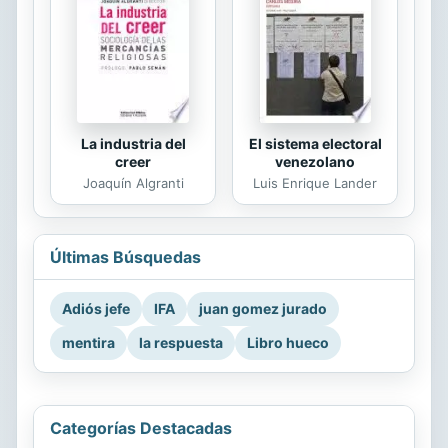
La industria del
El sistema electoral
creer
venezolano
Joaquín Algranti
Luis Enrique Lander
Últimas Búsquedas
Adiós jefe
IFA
juan gomez jurado
mentira
la respuesta
Libro hueco
Categorías Destacadas