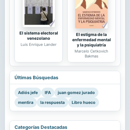
El sistema electoral
El estigma de la
venezolano
enfermedad mental
Luis Enrique Lander
y la psiquiatría
Marcelo Cetkovich
Bakmas
Últimas Búsquedas
Adiós jefe
IFA
juan gomez jurado
mentira
la respuesta
Libro hueco
Categorías Destacadas