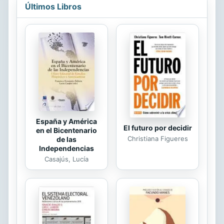
pandemia que cambió la forma
Últimos Libros
tradicional de legislar para llevarnos a
una virtualidad que irrumpía para
retarnos a trabajar en una nueva
normalidad y de cara a los
colombianos. La virtualidad nos
abrazaba y los periodistas se daban a
la tarea de registrar mediante
noticias en sus portales informativos
y medios de...
España y América
El futuro por decidir
en el Bicentenario
Christiana Figueres
de las
Independencias
Casajús, Lucía