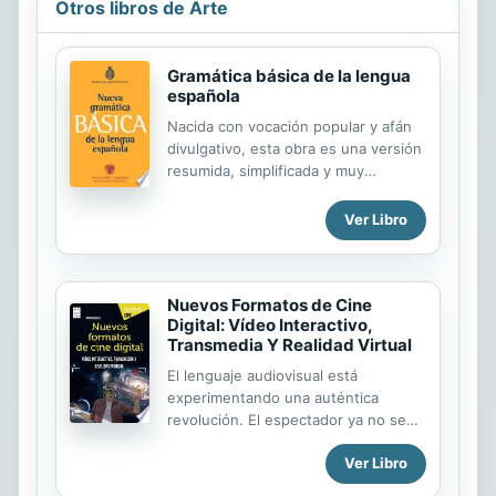
Otros libros de Arte
Gramática básica de la lengua
española
Nacida con vocación popular y afán
divulgativo, esta obra es una versión
resumida, simplificada y muy
didáctica de la gran obra académica.
Presenta una descripción general del
Ver Libro
idioma accesible a todos los
hablantes que no poseen especial
formación gramatical, centrándose
Nuevos Formatos de Cine
en los aspectos normativos de la
Digital: Vídeo Interactivo,
lengua. Es una obra de consulta
Transmedia Y Realidad Virtual
básica que no debe faltar en ningún
hogar, centro educativo o de trabajo.
El lenguaje audiovisual está
experimentando una auténtica
revolución. El espectador ya no se
halla sometido a la dictadura de un
Ver Libro
canal emisor sino que no solo elige
qué quiere ver y en qué momento lo