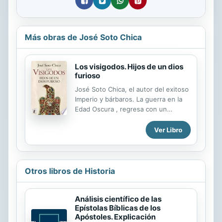
Más obras de José Soto Chica
Los visigodos. Hijos de un dios
furioso
José Soto Chica, el autor del exitoso
Imperio y bárbaros. La guerra en la
Edad Oscura , regresa con un
volumen que aborda una época
crucial en la historia de España, el
Ver Libro
tiempo que hace de bisagra entre la
Antigüedad y el Medievo, el tiempo
del primer reino que se enseñoreo
sobre toda la península ibérica, el
Otros libros de Historia
tiempo de los visigodos. Rastreando
los nebulosos orígenes de los godos
en Escandinavia, el libro acompaña a
Análisis científico de las
Epístolas Bíblicas de los
estos en una migración que los llevó
Apóstoles. Explicación
a penetrar en el Imperio romano, a