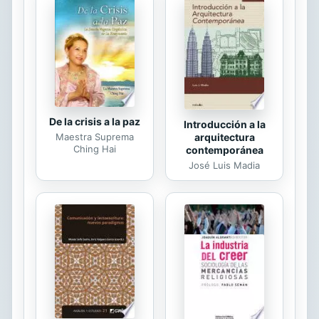
presencia, ellos igualmente están, y
su existencia nos devuelve una serie
de preguntas que nos permiten
recuperar la complejidad original de
aquellos sucesos. ¿Qué lugar de
experiencia y de...
De la crisis a la paz
Introducción a la
arquitectura
Maestra Suprema
Ching Hai
contemporánea
José Luis Madia