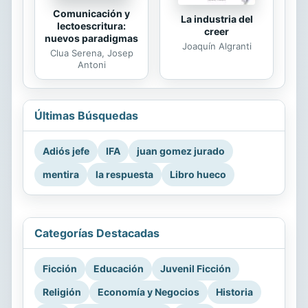
Comunicación y
La industria del
lectoescritura:
creer
nuevos paradigmas
Joaquín Algranti
Clua Serena, Josep
Antoni
Últimas Búsquedas
Adiós jefe
IFA
juan gomez jurado
mentira
la respuesta
Libro hueco
Categorías Destacadas
Ficción
Educación
Juvenil Ficción
Religión
Economía y Negocios
Historia