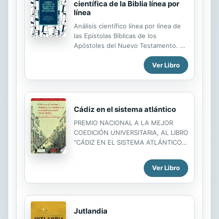
científica de la Biblia línea por
saquear por primera vez en siete
línea
siglos la Ciudad Eterna y a asentarse,
por fin, en la...
Análisis científico línea por línea de
las Epístolas Bíblicas de los
Apóstoles del Nuevo Testamento. En
español. Научный построчный
Ver Libro
разбор библейских Посланий
апостолов из Нового завета. На
испанском языке.
Cádiz en el sistema atlántico
PREMIO NACIONAL A LA MEJOR
COEDICIÓN UNIVERSITARIA, AL LIBRO
"CÁDIZ EN EL SISTEMA ATLÁNTICO"
La obra del profesor Manuel Bustos,
editada por la Universidad de Cádiz y
Ver Libro
Sílex ediciones, fue galardonada en
los Premios Nacionales de la Edición
Cádiz en el sistema Atlántico. La
ciudad, sus comerciantes y la
Jutlandia
actividad mercantil (1650-1830), de la