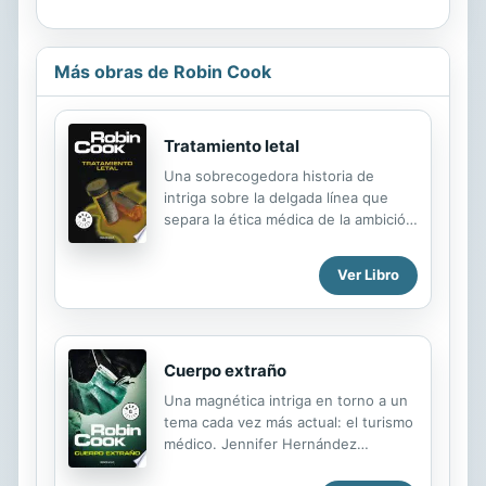
Más obras de Robin Cook
Tratamiento letal
Una sobrecogedora historia de
intriga sobre la delgada línea que
separa la ética médica de la ambición
sin escrúpulos. Los doctores David y
Angela Wilson creen haber alcanzado
Ver Libro
el sueño de su vida: trabajan en un
moderno complejo hospitalario y
viven en una apacible comunidad de
Vermont, muy lejos de la vida
Cuerpo extraño
estresante de las grandes
metrópolis. Sin embargo, ese
Una magnética intriga en torno a un
ambiente en apariencia idílico, oculta
tema cada vez más actual: el turismo
una terrible pesadilla que se cierne
médico. Jennifer Hernández
repentinamente sobre los Wilson: en
ignoraba que su abuela había viajado
el hospital empiezan a descubrirse