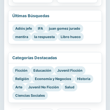
Últimas Búsquedas
Adiós jefe
IFA
juan gomez jurado
mentira
la respuesta
Libro hueco
Categorías Destacadas
Ficción
Educación
Juvenil Ficción
Religión
Economía y Negocios
Historia
Arte
Juvenil No Ficción
Salud
Ciencias Sociales