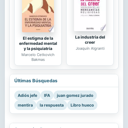
La industria del
El estigma de la
creer
enfermedad mental
Joaquín Algranti
y la psiquiatría
Marcelo Cetkovich
Bakmas
Últimas Búsquedas
Adiós jefe
IFA
juan gomez jurado
mentira
la respuesta
Libro hueco