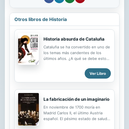
Otros libros de Historia
Historia absurda de Cataluña
Cataluña se ha convertido en uno de
los temas más candentes de los
últimos años. ¿A qué se debe esto?
¿Han hecho su propia Torre Eiffel
con castellers? ¿Han declarado la
Ver Libro
guerra a Corea del Norte? ¿O ha
ocurrido alguna otra cosa? En este
libro los chicos de Ad Absurdum
desentrañan varios episodios de la
historia de Cataluña, desde que
La fabricación de un imaginario
Carlomagno pisó Hispania hasta que
En noviembre de 1700 moría en
Puigdemont pisó Bélgica. Por el
Madrid Carlos II, el último Austria
camino, intentan averiguar cómo el
español. El pésimo estado de salud
«procés» ha llegado a la situación en
del monarca movilizó a todos los
la que se encuentra. Todo un viaje