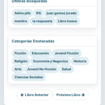
Últimas Búsquedas
Adiós jefe
IFA
juan gomez jurado
mentira
la respuesta
Libro hueco
Categorías Destacadas
Ficción
Educación
Juvenil Ficción
Religión
Economía y Negocios
Historia
Arte
Juvenil No Ficción
Salud
Ciencias Sociales
Libro Anterior
Próximo Libro