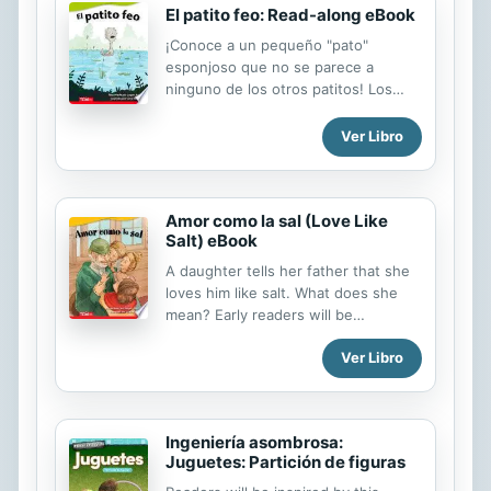
El patito feo: Read-along eBook
¡Conoce a un pequeño "pato"
esponjoso que no se parece a
ninguno de los otros patitos! Los
primeros lectores aprenderán por
qué no deberían juzgar a alguien por
Ver Libro
su apariencia con este libro ilustrado
con bellas ilustraciones. Los niños
desarrollarán sus habilidades de
Amor como la sal (Love Like
lectura al usar sus propias palabras
Salt) eBook
para describir lo que está
sucediendo en cada ilustración.
A daughter tells her father that she
Perfecto tanto para hablantes
loves him like salt. What does she
nativos de español como para
mean? Early readers will be
quienes están aprendiendo español
captivated by this heartwarming
como segundo idioma, este libro
Ver Libro
version of a classic folk tale.
ayuda a los estudiantes a lograr el
Kindergartners will increase
dominio del español.
beginning reading skills,
comprehension, and vocabulary
Ingeniería asombrosa:
through Spanish sight words and
Juguetes: Partición de figuras
simple phrases. Perfect for both
native Spanish speakers and those