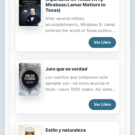
Mirabeau Lamar Matters to
Texas)
After several military
accomplishments, Mirabeau B. Lamar
entered the world of Texas politics.
Elected president in 1838, Lamar
Ver Libro
faced a host of problems with mixed
success. His advocacy for education
laid the framework for public
education in Texas.
Juro que es verdad
Los cuentos que componen este
ejemplar son –tal como anuncia el
título– casos 100% reales. No vamos
a repetir la trillada frase que reza
que "La realidad supera a la ficción",
Ver Libro
aunque como se habrán dado
cuenta, eso es justamente lo que
acabo de hacer. Pero es que
verdaderamente, de no anunciar de
Estilo y naturaleza
antemano que estos relatos son