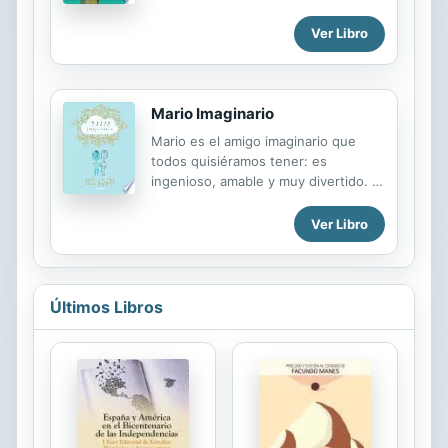
dé lugar. Con sus ahorros y el
antiguo disfraz de su padre, se
Ver Libro
dispone a hacer lo que sea para
ganar..., si es que sus hermanastras
no hacen algo para...
Mario Imaginario
Mario es el amigo imaginario que
todos quisiéramos tener: es
ingenioso, amable y muy divertido. A
Mario le gusta mucho tener amigos,
pero se entristece cuando sus
Ver Libro
amigos dejan de necesitarlo... y esto
siempre sucede cuando sus amigos
encuentran amigos reales. Mario
quiere encontrar un amigo que
Últimos Libros
siempre desee su compañía, y un día
conoce a Sam. Los dos se vuelven
inseparables, leen y juegan todo el
tiempo y también han comenzado a
dibujar un cómic. Todo va muy bien,
hasta que Sam conoce a Sammi...
una niña real, como él. Mario está