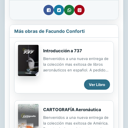
Más obras de Facundo Conforti
Introducción a 737
Bienvenidos a una nueva entrega de
la colección mas exitosa de libros
aeronáuticos en español. A pedido
de lectores de todo el mundo,
hemos creado esta magnifica obra
Ver Libro
literaria sobre todo lo que un piloto
en formación debe aprender acerca
de una de las aeronaves mas voladas
del mundo, el magnífico Boeing 737.
CARTOGRAFÍA Aeronáutica
Con la colaboración del Capitán Aldo
Tatoli, con mas de 30 años de
Bienvenidos a una nueva entrega de
experiencia en línea aérea, hemos
la colección mas exitosa de América.
desarrollado un manual educativo