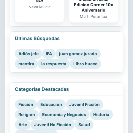
NO!
Edicion Corner 10o
Neva Milicic
Aniversario
Marti Perarnau
Últimas Búsquedas
Adiós jefe
IFA
juan gomez jurado
mentira
la respuesta
Libro hueco
Categorías Destacadas
Ficción
Educación
Juvenil Ficción
Religión
Economía y Negocios
Historia
Arte
Juvenil No Ficción
Salud