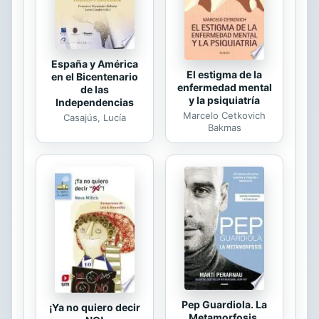
muy triste, pues sabe que pronto
desaparecerá......
España y América
El estigma de la
en el Bicentenario
enfermedad mental
de las
y la psiquiatría
Independencias
Marcelo Cetkovich
Casajús, Lucía
Bakmas
Pep Guardiola. La
¡Ya no quiero decir
Metamorfosis.