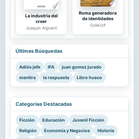
Roma generadora
La industria del
de identidades
creer
Collectif
Joaquín Algranti
Últimas Búsquedas
Adiós jefe
IFA
juan gomez jurado
mentira
la respuesta
Libro hueco
Categorías Destacadas
Ficción
Educación
Juvenil Ficción
Religión
Economía y Negocios
Historia