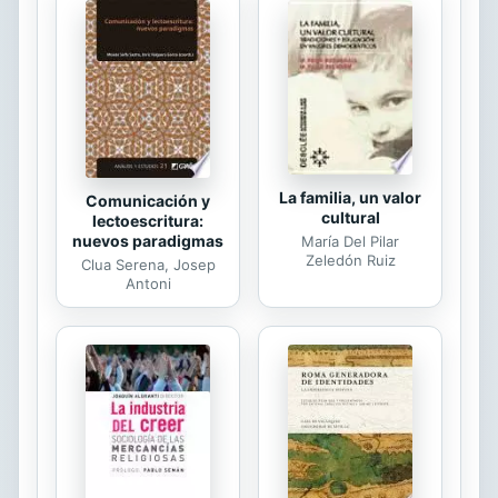
diversos factores competitivos. Todo
ello con el objetivo de facilitar
conocimiento y la toma de
decisiones por parte de empresas,
entidades y administraciones
públicas, y contribuir al desarrollo de
un tejido...
La familia, un valor
Comunicación y
cultural
lectoescritura:
nuevos paradigmas
María Del Pilar
Zeledón Ruiz
Clua Serena, Josep
Antoni