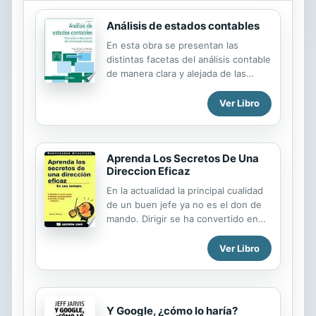
Análisis de estados contables
En esta obra se presentan las
distintas facetas del análisis contable
de manera clara y alejada de las
rigideces registrales habituales. Para
facilitar la comprensión de los
Ver Libro
conceptos planteados también se
han incluido multitud de ejemplos y
ejercicios completamente resueltos.
Aprenda Los Secretos De Una
Su contenido se ha estructurado en
Direccion Eficaz
nueve capítulos. Los cinco primeros
están dedicados a la elaboración de
En la actualidad la principal cualidad
los estados contables y los cuatro
de un buen jefe ya no es el don de
restantes van dirigidos a la
mando. Dirigir se ha convertido en
interpretación y análisis contable. En
una tarea mucho más compleja
esta edición se ha hecho una
donde la psicología y la capacidad de
Ver Libro
revisión y actualización general de
establecer relaciones positivas
los contenidos y se han incluido...
desempeñan un papel esencial. Un
directivo competente ha de saber
transmitir unos objetivos a su equipo
Y Google, ¿cómo lo haría?