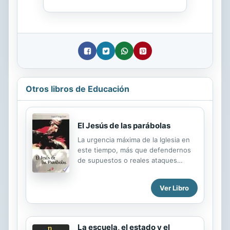
Otros libros de Educación
El Jesús de las parábolas
La urgencia máxima de la Iglesia en
este tiempo, más que defendernos
de supuestos o reales ataques
exteriores o que reclamar derechos,
es la de anunciar a Jesús. Este es el
Ver Libro
propósito de este libro: presentar a
Cristo como Verdad que creer y vivir,
Verdad reflejada en las Parábolas de
la Misericordia del Padre (El Buen
La escuela, el estado y el