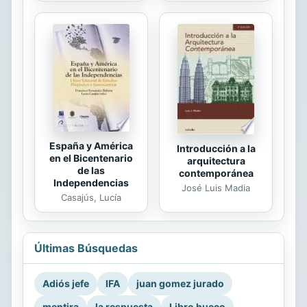
España y América
Introducción a la
en el Bicentenario
arquitectura
de las
contemporánea
Independencias
José Luis Madia
Casajús, Lucía
Últimas Búsquedas
Adiós jefe
IFA
juan gomez jurado
mentira
la respuesta
Libro hueco