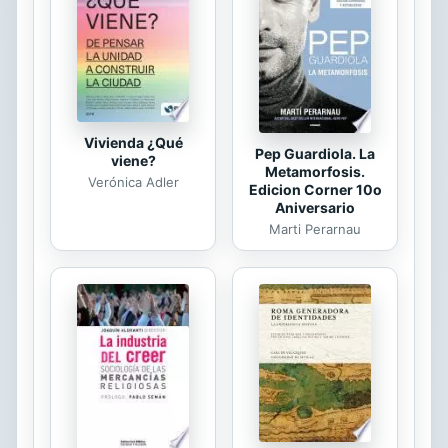
simple contenedor de la memoria.
Esa “nueva museología” se convirtió
en un punto de partida importante
para acceder al...
Vivienda ¿Qué
Pep Guardiola. La
viene?
Metamorfosis.
Verónica Adler
Edicion Corner 10o
Aniversario
Marti Perarnau