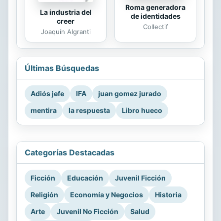
Roma generadora
La industria del
de identidades
creer
Collectif
Joaquín Algranti
Últimas Búsquedas
Adiós jefe
IFA
juan gomez jurado
mentira
la respuesta
Libro hueco
Categorías Destacadas
Ficción
Educación
Juvenil Ficción
Religión
Economía y Negocios
Historia
Arte
Juvenil No Ficción
Salud