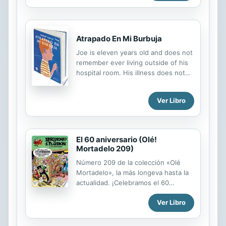
Atrapado En Mi Burbuja
Joe is eleven years old and does not
remember ever living outside of his
hospital room. His illness does not
let him leave for even a moment and
the few visits he receives can bring
Ver Libro
dangerous microbes to his "bubble."
His parents died in a car accident
many years ago and so the only
person around is his sister, Beth. But
El 60 aniversario (Olé!
his life drastically changes when a
Mortadelo 209)
new nurse arrives from India in
Número 209 de la colección «Olé
search of a better life in the United
Mortadelo», la más longeva hasta la
Kingdom.
actualidad. ¡Celebramos el 60
aniversario de Mortadelo y Filemón!
Ver Libro
Mortadelo y Filemón cumplen
sesenta años, pero a persar de ello,
siguen en activo en la T.I.A. con sus