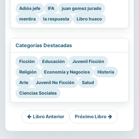
Adiós jefe
IFA
juan gomez jurado
mentira
la respuesta
Libro hueco
Categorías Destacadas
Ficción
Educación
Juvenil Ficción
Religión
Economía y Negocios
Historia
Arte
Juvenil No Ficción
Salud
Ciencias Sociales
Libro Anterior
Próximo Libro