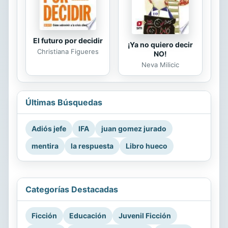
El futuro por decidir
¡Ya no quiero decir
Christiana Figueres
NO!
Neva Milicic
Últimas Búsquedas
Adiós jefe
IFA
juan gomez jurado
mentira
la respuesta
Libro hueco
Categorías Destacadas
Ficción
Educación
Juvenil Ficción