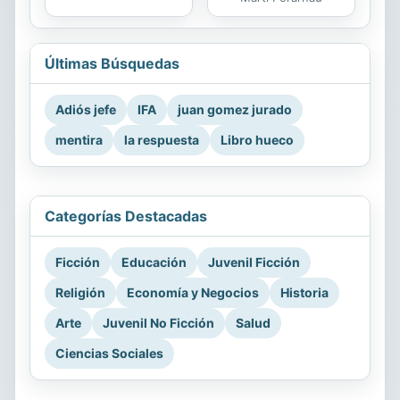
Últimas Búsquedas
Adiós jefe
IFA
juan gomez jurado
mentira
la respuesta
Libro hueco
Categorías Destacadas
Ficción
Educación
Juvenil Ficción
Religión
Economía y Negocios
Historia
Arte
Juvenil No Ficción
Salud
Ciencias Sociales