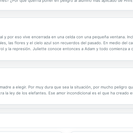
ones? ¿Por qué querría poner en peligro al alumno más aplicado de HIVE
ntará al mayor desafío que hasta ahora haya conocido: sobrevivir más al
letal y por eso vive encerrada en una celda con una pequeña ventana. Inc
es, las flores y el cielo azul son recuerdos del pasado. En medio del 
ol y la represión. Juliette conoce entonces a Adam y todo comienza a ca
er, un joven perverso que quiere usar a Juliette como un arma para con
madre a elegir. Por muy dura que sea la situación, por mucho peligro 
 la ley de los elefantes. Ese amor incondicional es el que ha creado es