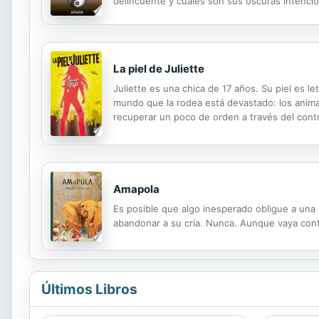
delincuente y cuáles son sus oscuras intenci
Fanchu? En esta nueva aventura, Otto se enfre
La piel de Juliette
Juliette es una chica de 17 años. Su piel es 
mundo que la rodea está devastado: los animal
recuperar un poco de orden a través del contr
miedos y sus dudas; sin embargo, aparece Warn
Amapola
Es posible que algo inesperado obligue a una 
abandonar a su cría. Nunca. Aunque vaya contra
Últimos Libros