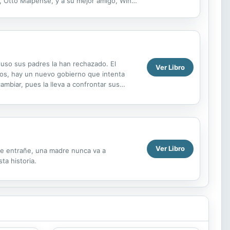
, Otto Malpense, y a su mejor amigo, Wing
lá de las ...
luso sus padres la han rechazado. El
Ver Libro
caos, hay un nuevo gobierno que intenta
mbiar, pues la lleva a confrontar sus
trolar a la...
Ver Libro
que entrañe, una madre nunca va a
ta historia.