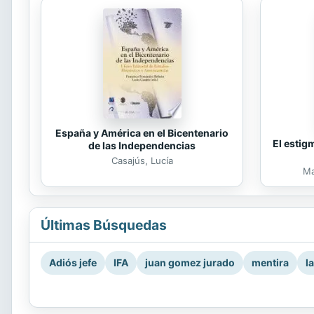
España y América en el Bicentenario
El estig
de las Independencias
Casajús, Lucía
Ma
Últimas Búsquedas
Adiós jefe
IFA
juan gomez jurado
mentira
l