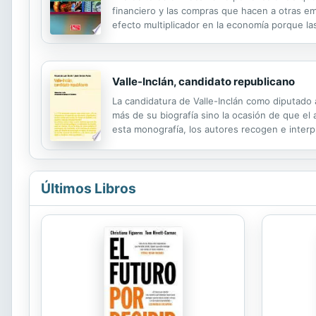
financiero y las compras que hacen a otras e
efecto multiplicador en la economía porque l
impuestos, etc., por ello el crédito es una he
Valle-Inclán, candidato republicano
La candidatura de Valle-Inclán como diputado 
más de su biografía sino la ocasión de que el
esta monografía, los autores recogen e interp
electoral y los negativos resutados para el ca
Últimos Libros