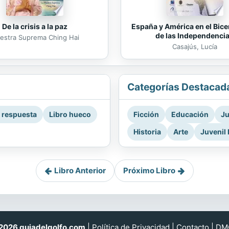
De la crisis a la paz
España y América en el Bice
de las Independenci
estra Suprema Ching Hai
Casajús, Lucía
Categorías Destacad
a respuesta
Libro hueco
Ficción
Educación
Ju
Historia
Arte
Juvenil 
Libro Anterior
Próximo Libro
026 guiadelgolfo.com
|
Política de Privacidad
|
Contacto
|
DM