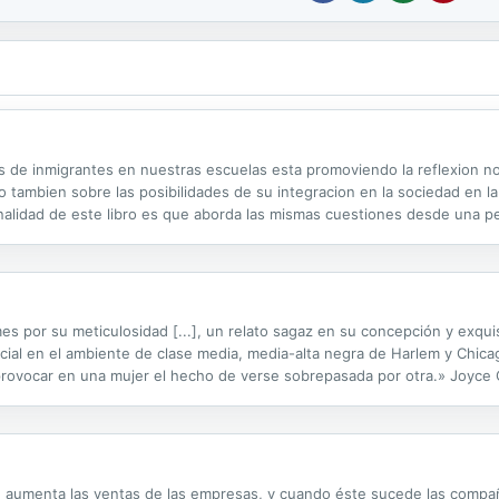
s de inmigrantes en nuestras escuelas esta promoviendo la reflexion n
tambien sobre las posibilidades de su integracion en la sociedad en la 
ginalidad de este libro es que aborda las mismas cuestiones desde una per
riendo en las escuelas. Expone los resultados de una investigacion llev
s por su meticulosidad [...], un relato sagaz en su concepción y exqui
acial en el ambiente de clase media, media-alta negra de Harlem y Chic
 provocar en una mujer el hecho de verse sobrepasada por otra.» Joyce 
por primera vez al castellano, narra la relación de amistad entre dos mu
e aumenta las ventas de las empresas, y cuando éste sucede las compañí