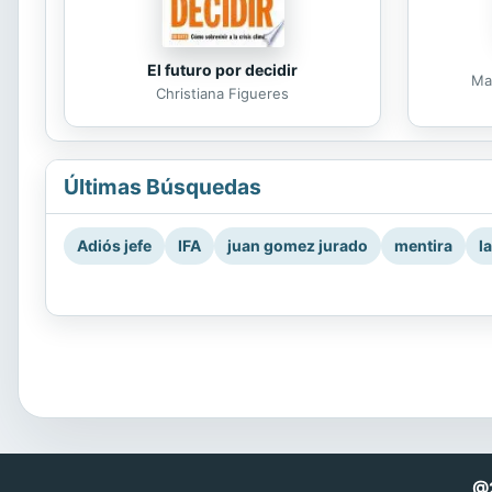
El futuro por decidir
Ma
Christiana Figueres
Últimas Búsquedas
Adiós jefe
IFA
juan gomez jurado
mentira
l
@2