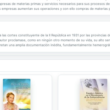
mpresas de materias primas y servicios necesarios para sus procesos de
as empresas aumentan sus operaciones y con ello compras de materias p
rramienta que ayuda a reactivar la economía. Crédito y cobranza proporci
a las cortes constituyente de la II República en 1931 por las provincias
 autor proclamase, como en ningún otro momento de su vida, su alto senti
retan una amplia documentación inédita, fundamentalmente hemerográfica
ndidato.