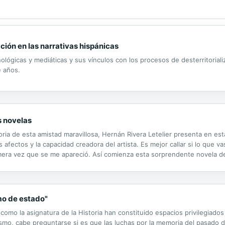
ción en las narrativas hispánicas
ógicas y mediáticas y sus vínculos con los procesos de desterritorializ
e años.
s novelas
oria de esta amistad maravillosa, Hernán Rivera Letelier presenta en es
fectos y la capacidad creadora del artista. Es mejor callar si lo que vas
imera vez que se me apareció. Así comienza esta sorprendente novela de 
ende a su mejor amigo. Mientras su familia padece las travesuras del.
smo de estado"
 como la asignatura de la Historia han constituido espacios privilegiado
ismo, cabe preguntarse si es que las luchas por la memoria del pasado d