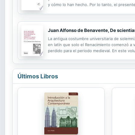
y cómo lo han hecho. Por lo tanto, el presente
circularon desde la redemocratización del país
Juan Alfonso de Benavente, De scientiar
La antigua costumbre universitaria de solemn
en latín que solo el Renacimiento comenzó a v
perdido para el periodo medieval. En este vo
considerarse el más importante de cuantos hoy
Últimos Libros