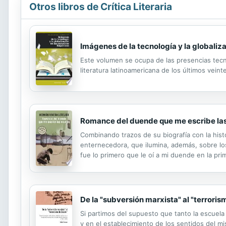
Otros libros de Crítica Literaria
Imágenes de la tecnología y la globaliza
Este volumen se ocupa de las presencias tecnol
literatura latinoamericana de los últimos veint
Romance del duende que me escribe la
Combinando trazos de su biografía con la hist
enternecedora, que ilumina, además, sobre los a
fue lo primero que le oí a mi duende en la pr
dado a soñar despierto que encuentra en un du
De la "subversión marxista" al "terrori
Si partimos del supuesto que tanto la escuela
y en el establecimiento de los sentidos del m