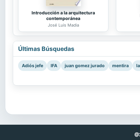
Introducción a la arquitectura
contemporánea
José Luis Madia
Últimas Búsquedas
Adiós jefe
IFA
juan gomez jurado
mentira
l
@2