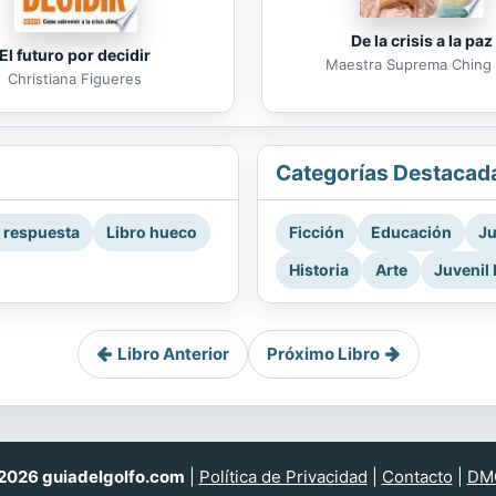
De la crisis a la paz
El futuro por decidir
Maestra Suprema Ching 
Christiana Figueres
Categorías Destacad
a respuesta
Libro hueco
Ficción
Educación
Ju
Historia
Arte
Juvenil 
Libro Anterior
Próximo Libro
026 guiadelgolfo.com
|
Política de Privacidad
|
Contacto
|
DM