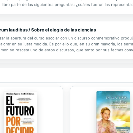
 libro parte de las siguientes preguntas: ¿cuáles fueron las representac
 en la enseñanza de la historia? ¿Con qué selecciones del...
um laudibus / Sobre el elogio de las ciencias
izar la apertura del curso escolar con un discurso conmemorativo produ
alorar en su justa medida. Es por ello que, en su gran mayoría, los se
lumen se rescata uno de estos discursos, que tanto por sus fechas com
 se conocen para la península ibérica en la Edad Media. Pronunciado en