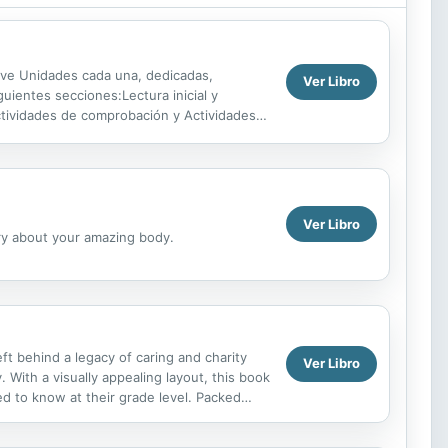
ueve Unidades cada una, dedicadas,
Ver Libro
uientes secciones:Lectura inicial y
Actividades de comprobación y Actividades
s (9-10)...
Ver Libro
ory about your amazing body.
t behind a legacy of caring and charity
Ver Libro
 With a visually appealing layout, this book
ed to know at their grade level. Packed
he Read ...