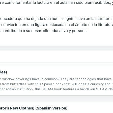
e cómo fomentar la lectura en el aula han sido bien recibidos
cadora que ha dejado una huella significativa en la literatura
la convierten en una figura destacada en el ámbito de la literatur
 contribuido a su desarrollo educativo y personal.
ies)
and window coverings have in common? They are technologies that hav
d from butterflies with this Spanish book that will ignite a curiosity ab
Smithsonian Institution, this STEAM book features a hands-on STEAM cha
e engineering design process. Make STEAM career connections with car
ror's New Clothes) (Spanish Version)