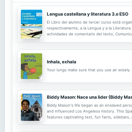
Lengua castellana y literatura 3.o ESO
El Libro del alumno de tercer curso está orga
respectivamente, a la Lengua y a la Literatura
actividades de comentario del texto, Comunica
de ampliación. La segunda parte del libro (Uni
Inhala, exhala
Your lungs make sure that you use air wisely.
Biddy Mason: Nace una lider (Biddy Ma
Biddy Mason's life began as an enslaved perso
and influenced Los Angeless history. This Spa
features captivating text, fun facts, sidebars
with information and primary source maps, ima