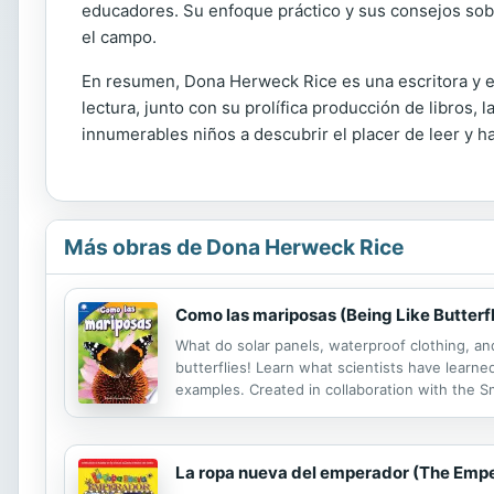
educadores. Su enfoque práctico y sus consejos sobr
el campo.
En resumen, Dona Herweck Rice es una escritora y edu
lectura, junto con su prolífica producción de libros, 
innumerables niños a descubrir el placer de leer y ha
Más obras de Dona Herweck Rice
Como las mariposas (Being Like Butterfl
What do solar panels, waterproof clothing, 
butterflies! Learn what scientists have learne
examples. Created in collaboration with the 
that guides students step-by-step through th
La ropa nueva del emperador (The Empe