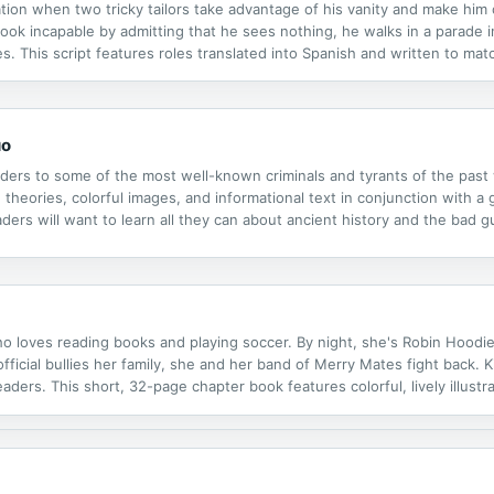
tion when two tricky tailors take advantage of his vanity and make him 
 look incapable by admitting that he sees nothing, he walks in a parade in
s. This script features roles translated into Spanish and written to mat
ategies. By utilizing differentiation strategies, teachers can...
uo
rs to some of the most well-known criminals and tyrants of the past w
 theories, colorful images, and informational text in conjunction with a g
ders will want to learn all they can about ancient history and the bad g
o loves reading books and playing soccer. By night, she's Robin Hoodie
fficial bullies her family, she and her band of Merry Mates fight back. K
eaders. This short, 32-page chapter book features colorful, lively illust