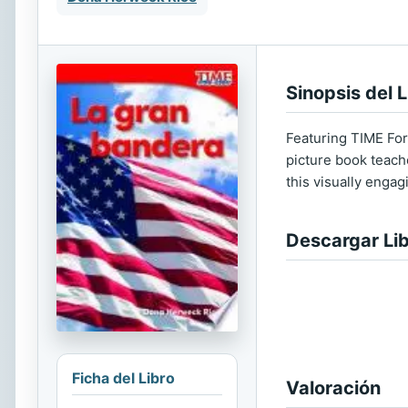
Sinopsis del L
Featuring TIME For
picture book teach
this visually enga
Descargar Li
Ficha del Libro
Valoración