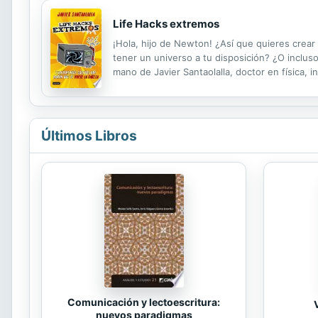
Life Hacks extremos
¡Hola, hijo de Newton! ¿Así que quieres crea
tener un universo a tu disposición? ¿O inclus
mano de Javier Santaolalla, doctor en física,
que hará que tu cerebro explote. Así que ¡ve c
Últimos Libros
Comunicación y lectoescritura:
nuevos paradigmas