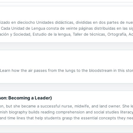
nizado en dieciocho Unidades didácticas, divididas en dos partes de n
. Cada Unidad de Lengua consta de veinte páginas distribuidas en las sig
ción y Sociedad, Estudio de la lengua, Taller de técnicas, Ortografía, 
dades 9-18) aborda el estudio de la Literatura. Las dos primeras Unidade
 Learn how the air passes from the lungs to the bloodstream in this st
son: Becoming a Leader)
n, but she became a successful nurse, midwife, and land owner. She lef
nish biography builds reading comprehension and social studies literacy.
, and time lines that help students grasp the essential concepts they ne
ges, and documents, these books are perfect for reports or projects. T