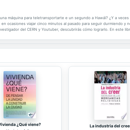
r una máquina para teletransportarte e un segundo a Hawái? ¿Y a vece
o en ocasiones viajar cinco minutos al pasado para seguir durmiendo y no
 investigador del CERN y Youtuber, descubrirás cómo lograrlo. En este l
on cuidado! ¿Listo para que te estalle el cerebro?
Vivienda ¿Qué viene?
La industria del cree