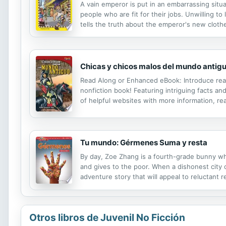
A vain emperor is put in an embarrassing situa
people who are fit for their jobs. Unwilling to
tells the truth about the emperor's new clothe
differentiation and English language learner str
Chicas y chicos malos del mundo antig
Read Along or Enhanced eBook: Introduce reade
nonfiction book! Featuring intriguing facts and
of helpful websites with more information, rea
Tu mundo: Gérmenes Suma y resta
By day, Zoe Zhang is a fourth-grade bunny wh
and gives to the poor. When a dishonest city o
adventure story that will appeal to reluctant r
enjoy stories about underdog superheroes.
Otros libros de Juvenil No Ficción