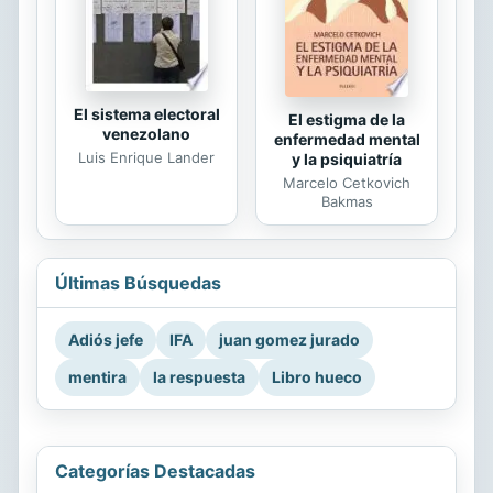
El sistema electoral
El estigma de la
venezolano
enfermedad mental
Luis Enrique Lander
y la psiquiatría
Marcelo Cetkovich
Bakmas
Últimas Búsquedas
Adiós jefe
IFA
juan gomez jurado
mentira
la respuesta
Libro hueco
Categorías Destacadas