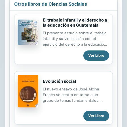
Otros libros de Ciencias Sociales
El trabajo infantil y el derecho a
la educación en Guatemala
El presente estudio sobre el trabajo
infantil y su vinculación con el
ejercicio del derecho a la educación
en Guatemala es parte de un
Ver Libro
proceso realizado en varios países
de América Latina con el auspicio del
Programa IPEC de la OIT y el
Programa Proniño de la Fundación
Telefónica. Su objetivo general es
Evolución social
contribuir con la prevención y
El nuevo ensayo de José Alcina
erradicación del trabajo infantil a
Franch se centra en torno a un
través de la promoción de políticas
grupo de temas fundamentales:
desde el sector educativo. El estudio
historia y evolución, evolución y
de Guatemala constituye el punto de
progreso, origen del poder político,
partida para analizar las políticas, los
Ver Libro
adaptación ecológica, etc. La primera
lineamientos, los documentos y las
parte del libro, subtitulada «Teoría»,
orientaciones de carácter...