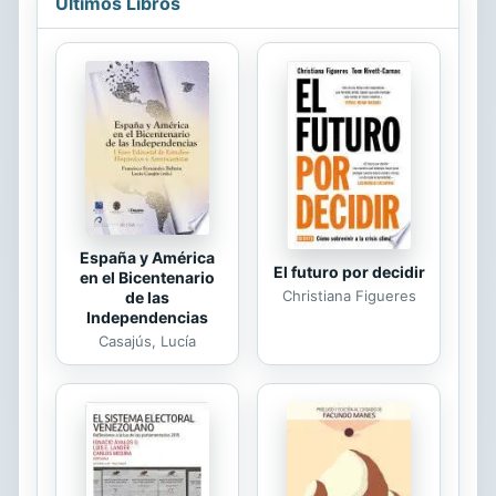
Últimos Libros
movilidad, de los factores que
inciden en los flujos y de las
políticas. No se trata solamente de
un cambio de escala sino de una
creciente complejidad. No es extraño
entonces que se observe un
esfuerzo para renovar los marcos de
interpretación de los procesos...
España y América
El futuro por decidir
en el Bicentenario
Christiana Figueres
de las
Independencias
Casajús, Lucía