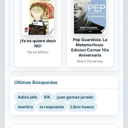
Pep Guardiola. La
¡Ya no quiero decir
Metamorfosis.
NO!
Edicion Corner 10o
Neva Milicic
Aniversario
Marti Perarnau
Últimas Búsquedas
Adiós jefe
IFA
juan gomez jurado
mentira
la respuesta
Libro hueco