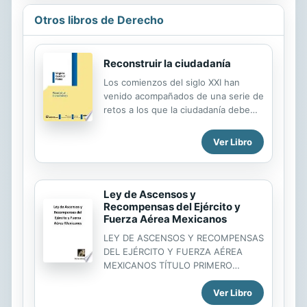
Otros libros de Derecho
Reconstruir la ciudadanía
Los comienzos del siglo XXI han
venido acompañados de una serie de
retos a los que la ciudadanía debe
dar respuesta. Desafíos como la
globalización, no solo económica,
Ver Libro
sino también cultural y de las
comunicaciones; el trasvase de
importantes cantidades de población
fuera de sus países de origen; la
Ley de Ascensos y
aparición de lo que se ha
Recompensas del Ejército y
Fuerza Aérea Mexicanos
denominado “nuevos nacionalismos”;
la construcción de espacios políticos
LEY DE ASCENSOS Y RECOMPENSAS
supranacionales, como la Unión
DEL EJÉRCITO Y FUERZA AÉREA
Europea; la existencia de graves
MEXICANOS TÍTULO PRIMERO
problemas como el cambio climático,
Disposiciones preliminares ARTÍCULO
los escasos recursos energéticos o
Ver Libro
1.- La presente Ley regula los
las inhumanas hambrunas de
ascensos y las recompensas de los