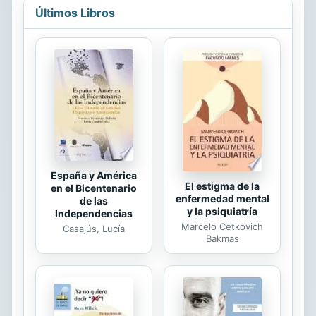
breves...
lugar a intensas consideraciones
Últimos Libros
sobre cuestiones de Derecho, las
cuales deben ser reflexionadas para
buscar su factibilidad y sugerir
alternativas a las mismas, como
admirablemente hace el autor.
Pensar en el Derecho es esencial
para construir un razonamiento
lógico que apunte a mejorar la
sociedad y garantizar los derechos
de sus ...
España y América
El estigma de la
en el Bicentenario
enfermedad mental
de las
y la psiquiatría
Independencias
Marcelo Cetkovich
Casajús, Lucía
Bakmas