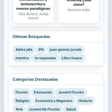
lectoescritura:
viene?
nuevos paradigmas
Verónica Adler
Clua Serena, Josep
Antoni
Últimas Búsquedas
Adiós jefe
IFA
juan gomez jurado
mentira
la respuesta
Libro hueco
Categorías Destacadas
Ficción
Educación
Juvenil Ficción
Religión
Economía y Negocios
Historia
Arte
Juvenil No Ficción
Salud