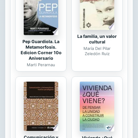
Javalambre, recorridos por el coronel
de Llano desde su infancia, se
tiñeron de...
La familia, un valor
Pep Guardiola. La
cultural
Metamorfosis.
María Del Pilar
Edicion Corner 10o
Zeledón Ruiz
Aniversario
Marti Perarnau
Comunicación y
Vivienda ¿Qué