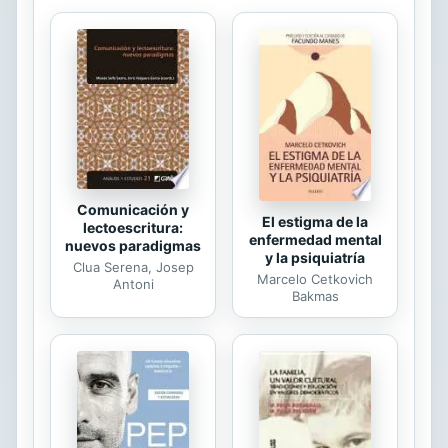
fue un modelo de Capitalismo Social,
que buscó al mismo tiempo la
prosperidad económica y el
bienestar general.
Comunicación y
El estigma de la
lectoescritura:
enfermedad mental
nuevos paradigmas
y la psiquiatría
Clua Serena, Josep
Marcelo Cetkovich
Antoni
Bakmas