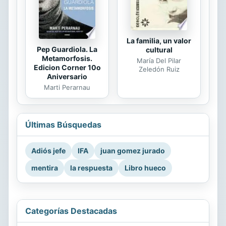
La familia, un valor
Pep Guardiola. La
cultural
Metamorfosis.
María Del Pilar
Edicion Corner 10o
Zeledón Ruiz
Aniversario
Marti Perarnau
Últimas Búsquedas
Adiós jefe
IFA
juan gomez jurado
mentira
la respuesta
Libro hueco
Categorías Destacadas