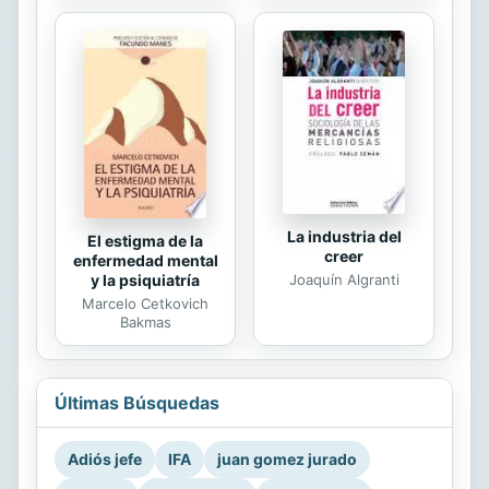
La industria del
El estigma de la
creer
enfermedad mental
Joaquín Algranti
y la psiquiatría
Marcelo Cetkovich
Bakmas
Últimas Búsquedas
Adiós jefe
IFA
juan gomez jurado