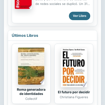
mensaje es claro: la diferencia entre
de redes sociales se duplicó. Un 31
tener "una idea millonaria" y
por ciento de ellos entra en
realmente ser millonario, es tu
Facebook varias veces al día. En
Ver Libro
habilidad para vender tu idea,
España, ocho de cada diez
concepto, servicio o producto. Ya
internautas usa Facebook, de los
sea que estés buscando...
cuales un 35 por ciento usa Tuenti
dedicándole una media de dos horas
Últimos Libros
por sesión. Siete de cada diez
usuarios de internet móvil se
conectan a alguna plataforma social a
través de su dispositivo, y el 29 por
ciento lo hace de forma diaria. Estas
cifras constatan que el consumo de
redes sociales no es una moda
pasajera sino que es ya un hábito. Se
perfila así la fi ...
Roma generadora
El futuro por decidir
de identidades
Christiana Figueres
Collectif