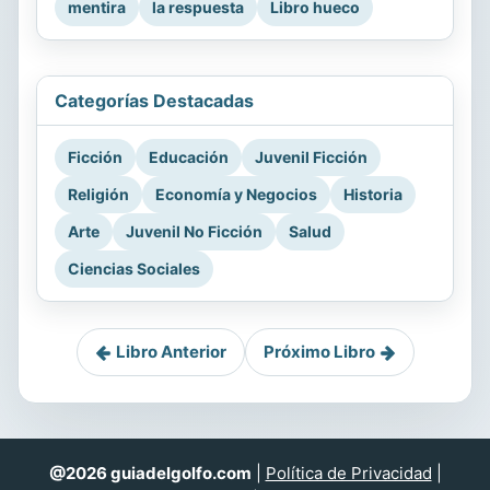
mentira
la respuesta
Libro hueco
Categorías Destacadas
Ficción
Educación
Juvenil Ficción
Religión
Economía y Negocios
Historia
Arte
Juvenil No Ficción
Salud
Ciencias Sociales
Libro Anterior
Próximo Libro
@2026 guiadelgolfo.com
|
Política de Privacidad
|