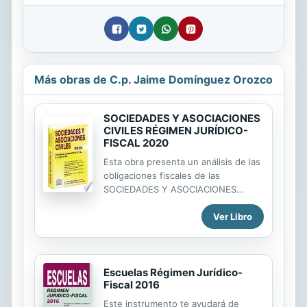
Más obras de C.p. Jaime Domínguez Orozco
SOCIEDADES Y ASOCIACIONES
CIVILES RÉGIMEN JURÍDICO-
FISCAL 2020
Esta obra presenta un análisis de las
obligaciones fiscales de las
SOCIEDADES Y ASOCIACIONES
CIVILES, las reglas que determinan
Ver Libro
su constitución y operación. A través
de sus consejos prácticos
encontrará la solución jurídico-fiscal
adecuada y la respuesta a las
Escuelas Régimen Jurídico-
interrogantes que se le pudieran
Fiscal 2016
presentar sobre este tema, ya que la
reforma de las leyes fiscales ha dado
Este instrumento te ayudará de