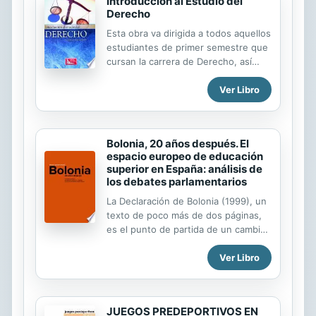
Introducción al Estudio del
Derecho
Esta obra va dirigida a todos aquellos
estudiantes de primer semestre que
cursan la carrera de Derecho, así
como para aquellas personas que
deseen conocer las bases y
Ver Libro
principios doctrinales del Derecho,
tomando como base los principales
juristas en la materia, con la finalidad
Bolonia, 20 años después. El
de exponer dichas teorías lo más
espacio europeo de educación
claro posible. El desarrollo de este
superior en España: análisis de
libro es un análisis de las nociones
los debates parlamentarios
del derecho.
La Declaración de Bolonia (1999), un
texto de poco más de dos páginas,
es el punto de partida de un cambio
sustancial en el sistema universitario
Ver Libro
europeo, no solo en la estructura de
los estudios para fomentar la
movilidad y el intercambio, sino
también en la concepción de la
JUEGOS PREDEPORTIVOS EN
educación superior y su razón de