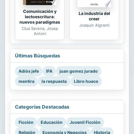
Comunicación y
La industria del
lectoescritura:
creer
nuevos paradigmas
Joaquín Algranti
Clua Serena, Josep
Antoni
Últimas Búsquedas
Adiós jefe
IFA
juan gomez jurado
mentira
la respuesta
Libro hueco
Categorías Destacadas
Ficción
Educación
Juvenil Ficción
Religión
Economía y Negocios
Historia