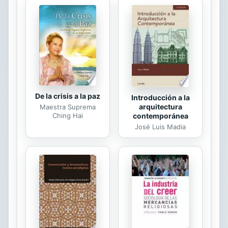
recibidas sobre “las causas” del
fracaso escolar, transgrediendo un
tabú al proponer la idea de una
sociología del sujeto. Basándose en
una reflexión antropológica, explora
diversas...
De la crisis a la paz
Introducción a la
arquitectura
Maestra Suprema
Ching Hai
contemporánea
José Luis Madia