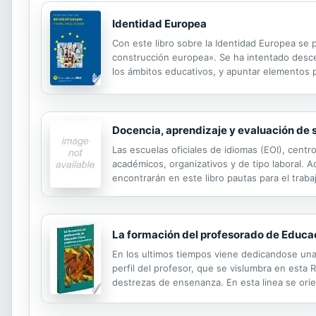
Identidad Europea
Con este libro sobre la Identidad Europea se 
construcción europea». Se ha intentado descen
los ámbitos educativos, y apuntar elementos pa
eje: individuo - grupo - sociedad y se ha dist
Docencia, aprendizaje y evaluación de 
Las escuelas oficiales de idiomas (EOI), cen
académicos, organizativos y de tipo laboral. 
encontrarán en este libro pautas para el trabaj
certificativas. Las bases teóricas y normativas
La formación del profesorado de Educac
En los ultimos tiempos viene dedicandose una 
perfil del profesor, que se vislumbra en esta 
destrezas de ensenanza. En esta linea se ori
las diferentes visiones paradigmaticas en el c