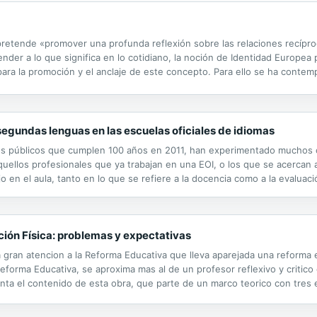
pretende «promover una profunda reflexión sobre las relaciones recípro
der a lo que significa en lo cotidiano, la noción de Identidad Europea 
ra la promoción y el anclaje de este concepto. Para ello se ha contempl
ribuido el contenido en dos bloques: Europa leída desde una perspectiva
segundas lenguas en las escuelas oficiales de idiomas
tros públicos que cumplen 100 años en 2011, han experimentado muchos 
Aquellos profesionales que ya trabajan en una EOI, o los que se acercan 
o en el aula, tanto en lo que se refiere a la docencia como a la evaluaci
 que se recogen en este libro son las que sustentan el trabajo que se rea
ión Física: problemas y expectativas
gran atencion a la Reforma Educativa que lleva aparejada una reforma 
Reforma Educativa, se aproxima mas al de un profesor reflexivo y critico
enta el contenido de esta obra, que parte de un marco teorico con tres
ampo de la formacion del profesorado, por las diferentes perspectivas de