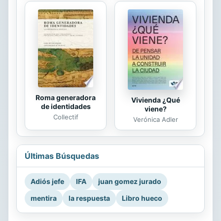
Roma generadora
Vivienda ¿Qué
de identidades
viene?
Collectif
Verónica Adler
Últimas Búsquedas
Adiós jefe
IFA
juan gomez jurado
mentira
la respuesta
Libro hueco