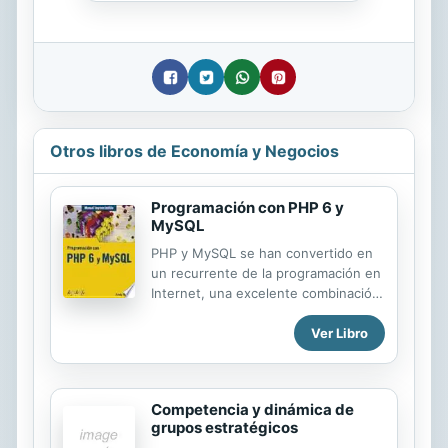
Otros libros de Economía y Negocios
Programación con PHP 6 y
MySQL
PHP y MySQL se han convertido en
un recurrente de la programación en
Internet, una excelente combinación
de lenguaje para la creación de
Ver Libro
páginas Web dinámicas y sistema de
gestión de base de datos relacional.
Este libro enseña los principios del
trabajo con PHP y MySQL a través de
Competencia y dinámica de
su uso para la creación de juegos. Es
grupos estratégicos
el resultado del magisterio y la